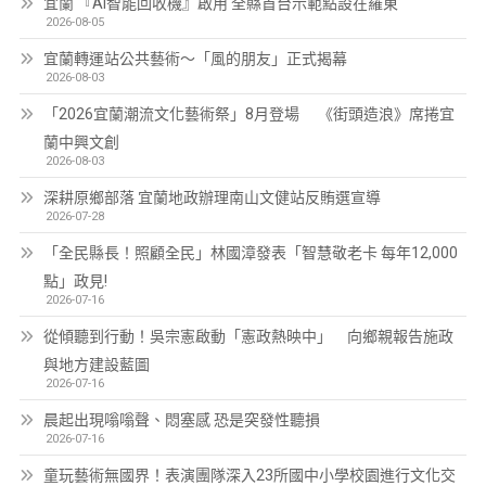
宜蘭 『AI智能回收機』啟用 全縣首台示範點設在羅東
2026-08-05
宜蘭轉運站公共藝術～「風的朋友」正式揭幕
2026-08-03
「2026宜蘭潮流文化藝術祭」8月登場 《街頭造浪》席捲宜
蘭中興文創
2026-08-03
深耕原鄉部落 宜蘭地政辦理南山文健站反賄選宣導
2026-07-28
「全民縣長！照顧全民」林國漳發表「智慧敬老卡 每年12,000
點」政見!
2026-07-16
從傾聽到行動！吳宗憲啟動「憲政熱映中」 向鄉親報告施政
與地方建設藍圖
2026-07-16
晨起出現嗡嗡聲、悶塞感 恐是突發性聽損
2026-07-16
童玩藝術無國界！表演團隊深入23所國中小學校園進行文化交