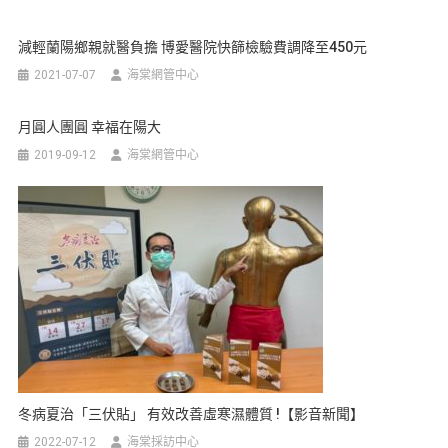
減輕蘭陽鄉親就醫負擔 博愛醫院快篩檢驗費調降至450元
2021-07-07
海棠網管中心
月圓人團圓 幸福在陽大
2019-09-12
海棠網管中心
冬病夏治「三伏貼」 有效改善虛寒濕體質 !【影音新聞】
2022-07-12
海棠採訪中心