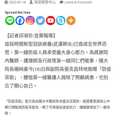
海棠網管中心
2020-02-18
Leave A Comment
Spread the love
【記者邱淑珍/宜蘭報導】
這段時間新型冠狀病毒(武漢肺炎)已造成全世界恐
慌，第一線防疫人員承受龐大身心壓力，為感謝院
內醫師、護理師及行政等第一線同仁們敬業，陽大
院長楊純豪今(18)日與副院長張克昌特地致贈「防疫
茶飲」，體恤第一線醫護人員除了照顧病患，也別
忘了關心自己。
「防疫茶飲」配方是由陽大中醫部朱世盟主任提供，經營養室請良心中
藥行調製成防疫茶飲包，
喝了可增強自身抵抗力，讓健康增加了一層保
障。