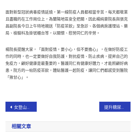
面對新型冠狀病毒疫情延燒，
第一線防疫人員都相當辛苦，每天都敬業
且盡職的在工作崗位上，為蘭陽地區安全把關，因此楊純豪院長與張克
昌副院長今日上午特地親送「防疫茶飲」至急診、
各個病房護理站、藥
局、
檢驗科及掛號櫃台等，以關懷、慰勞同仁的辛勞。
楊院長提醒大家，「面對疫情，要小心，
但不要擔心」，在做好防疫工
作的同時，也一定要做好自我防護，
對抗疫情、防止疾病，提昇自己的
免疫力，顧好健康是最重要的。醫護同仁有健康好體力，才能照顧好病
患。院方的一帖防疫茶飲，
體貼醫護一起防疫，讓同仁們都感受到醫院
「揪甘心」。
女登山客失聯 蘇警即刻救援【影音新聞】
提升糖尿病友視網膜篩檢服務 視力檢查車暨眼科儀器設備捐贈活動
相關文章