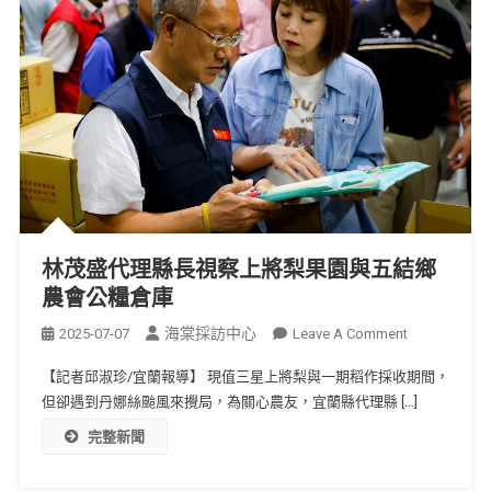
林茂盛代理縣長視察上將梨果園與五結鄉
農會公糧倉庫
海棠採訪中心
2025-07-07
Leave A Comment
【記者邱淑珍/宜蘭報導】 現值三星上將梨與一期稻作採收期間，
但卻遇到丹娜絲颱風來攪局，為關心農友，宜蘭縣代理縣 […]
完整新聞