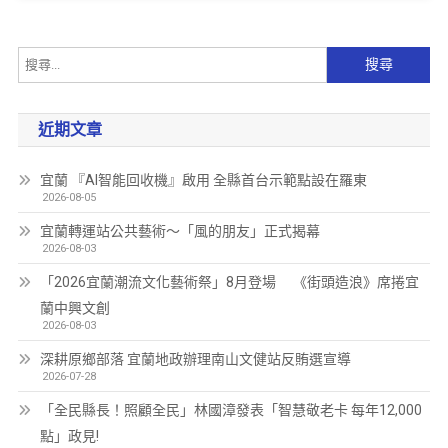
近期文章
宜蘭 『AI智能回收機』啟用 全縣首台示範點設在羅東
2026-08-05
宜蘭轉運站公共藝術～「風的朋友」正式揭幕
2026-08-03
「2026宜蘭潮流文化藝術祭」8月登場 《街頭造浪》席捲宜
蘭中興文創
2026-08-03
深耕原鄉部落 宜蘭地政辦理南山文健站反賄選宣導
2026-07-28
「全民縣長！照顧全民」林國漳發表「智慧敬老卡 每年12,000
點」政見!