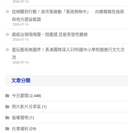
2026-07-16
從傾聽到行動！吳宗憲啟動「憲政熱映中」 向鄉親報告施政
與地方建設藍圖
2026-07-16
晨起出現嗡嗡聲、悶塞感 恐是突發性聽損
2026-07-16
童玩藝術無國界！表演團隊深入23所國中小學校園進行文化交
流
2026-07-16
文章分類
今日要聞
(2,448)
照片影片分享區
(1)
版權聲明
(1)
社會福利
(29)