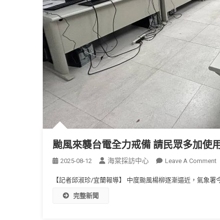
颱風來襲台電全力戒備 請民眾多加使
海棠採訪中心
2025-08-12
Leave A Comment
【記者邱淑珍/宜蘭報導】 中度颱風楊柳逐漸逼近，氣象署今
完整新聞