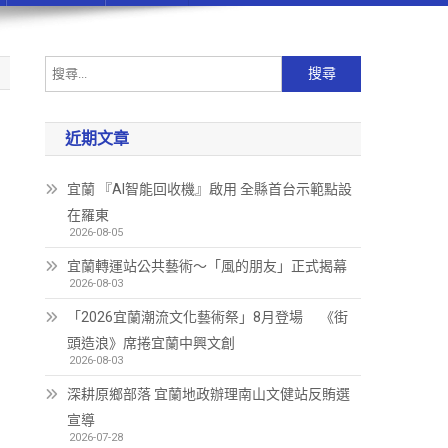
近期文章
宜蘭 『AI智能回收機』啟用 全縣首台示範點設
在羅東
2026-08-05
宜蘭轉運站公共藝術～「風的朋友」正式揭幕
2026-08-03
「2026宜蘭潮流文化藝術祭」8月登場 《街
頭造浪》席捲宜蘭中興文創
2026-08-03
深耕原鄉部落 宜蘭地政辦理南山文健站反賄選
宣導
2026-07-28