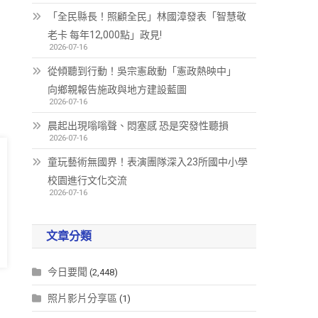
「全民縣長！照顧全民」林國漳發表「智慧敬
老卡 每年12,000點」政見!
2026-07-16
從傾聽到行動！吳宗憲啟動「憲政熱映中」
向鄉親報告施政與地方建設藍圖
2026-07-16
晨起出現嗡嗡聲、悶塞感 恐是突發性聽損
2026-07-16
童玩藝術無國界！表演團隊深入23所國中小學
校園進行文化交流
2026-07-16
文章分類
今日要聞
(2,448)
照片影片分享區
(1)