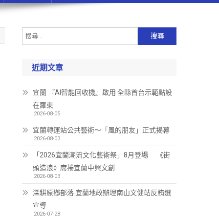
近期文章
宜蘭 『AI智能回收機』啟用 全縣首台示範點設
在羅東
2026-08-05
宜蘭轉運站公共藝術～「風的朋友」正式揭幕
2026-08-03
「2026宜蘭潮流文化藝術祭」8月登場 《街
頭造浪》席捲宜蘭中興文創
2026-08-03
深耕原鄉部落 宜蘭地政辦理南山文健站反賄選
宣導
2026-07-28