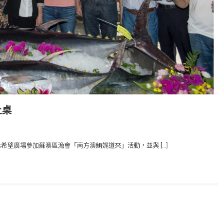
上桌
北希望廣場參加蘇澳區漁會「南方澳鮪娓道來」活動，並與 […]