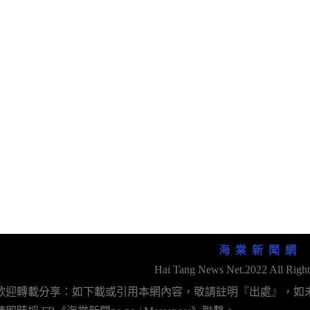
海 棠 新 聞 網
Hai Tang News Net.2022 All Right
歡迎轉載分享：如下載或引用本網內容，敬請註明『出處』，如