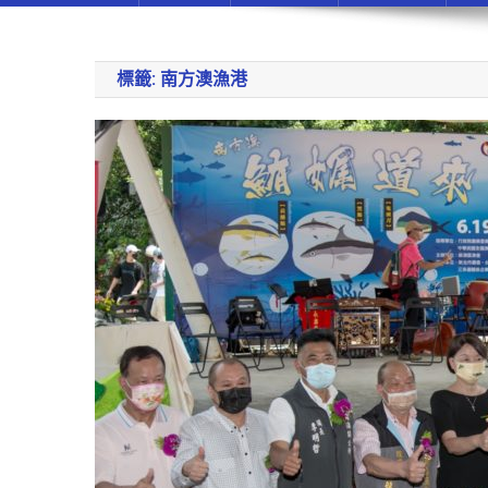
標籤:
南方澳漁港