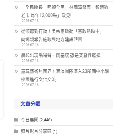
「全民縣長！照顧全民」林國漳發表「智慧敬
老卡 每年12,000點」政見!
2026-07-16
從傾聽到行動！吳宗憲啟動「憲政熱映中」
向鄉親報告施政與地方建設藍圖
2026-07-16
晨起出現嗡嗡聲、悶塞感 恐是突發性聽損
2026-07-16
童玩藝術無國界！表演團隊深入23所國中小學
校園進行文化交流
2026-07-16
文章分類
今日要聞
(2,448)
照片影片分享區
(1)