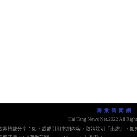
海 棠 新 聞 網
Hai Tang News Net.2022 All Right
歡迎轉載分享：如下載或引用本網內容，敬請註明『出處』，如