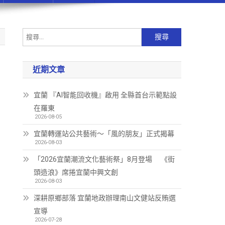
近期文章
宜蘭 『AI智能回收機』啟用 全縣首台示範點設
在羅東
2026-08-05
宜蘭轉運站公共藝術～「風的朋友」正式揭幕
2026-08-03
「2026宜蘭潮流文化藝術祭」8月登場 《街
頭造浪》席捲宜蘭中興文創
2026-08-03
深耕原鄉部落 宜蘭地政辦理南山文健站反賄選
宣導
2026-07-28