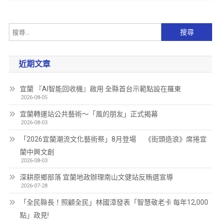
近期文章
宜蘭 『AI智能回收機』啟用 全縣首台示範點設在羅東
2026-08-05
宜蘭轉運站公共藝術～「風的朋友」正式揭幕
2026-08-03
「2026宜蘭潮流文化藝術祭」8月登場 《街頭造浪》席捲宜
蘭中興文創
2026-08-03
深耕原鄉部落 宜蘭地政辦理南山文健站反賄選宣導
2026-07-28
「全民縣長！照顧全民」林國漳發表「智慧敬老卡 每年12,000
點」政見!