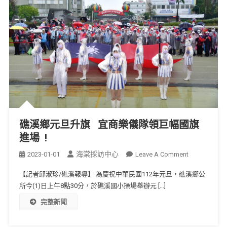
礁溪鄉元旦升旗 宜商樂儀隊領巨幅國旗
進場 !
海棠採訪中心
2023-01-01
Leave A Comment
【記者邱淑珍/礁溪報導】 為慶祝中華民國112年元旦，礁溪鄉公
所今(1)日上午8點30分，於礁溪國小操場舉辦元 […]
完整新聞