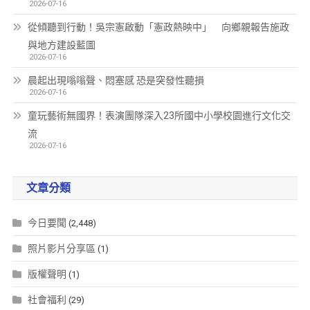
2026-07-16
從傾聽到行動！吳宗憲啟動「憲政熱映中」 向鄉親報告施政
與地方建設藍圖
2026-07-16
晨起出現嗡嗡聲、悶塞感 恐是突發性聽損
2026-07-16
童玩藝術無國界！表演團隊深入23所國中小學校園進行文化交
流
2026-07-16
文章分類
今日要聞
(2,448)
照片影片分享區
(1)
版權聲明
(1)
社會福利
(29)