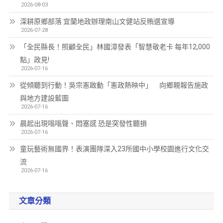
2026-08-03
深耕原鄉部落 宜蘭地政辦理南山文健站反賄選宣導
2026-07-28
「全民縣長！照顧全民」林國漳發表「智慧敬老卡 每年12,000
點」政見!
2026-07-16
從傾聽到行動！吳宗憲啟動「憲政熱映中」 向鄉親報告施政
與地方建設藍圖
2026-07-16
晨起出現嗡嗡聲、悶塞感 恐是突發性聽損
2026-07-16
童玩藝術無國界！表演團隊深入23所國中小學校園進行文化交
流
2026-07-16
文章分類