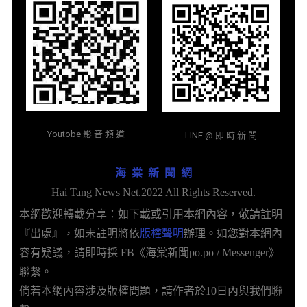
Youtobe 影 音 頻 道
LINE @ 即 時 新 聞
海 棠 新 聞 網
Hai Tang News Net.2022 All Rights Reserved.
本網歡迎轉載分享：如下載或引用本網內容，敬請註明
『出處』，如未註明將依
版權聲明
辦理。如您對本網內
容有疑議，請即時採 FB《海棠新聞po.po / Messenger》
聯繫。
倘若本網內容涉及版權問題，請作者於10日內與我們聯