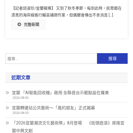
【記者邱淑珍/宜蘭報導】 又到了秋冬季節，每到此時，民眾都在
漆黑的海岸線進行鰻苗捕撈作業，但偶爾會傳出不幸消息 […]
完整新聞
近期文章
宜蘭 『AI智能回收機』啟用 全縣首台示範點設在羅東
2026-08-05
宜蘭轉運站公共藝術～「風的朋友」正式揭幕
2026-08-03
「2026宜蘭潮流文化藝術祭」8月登場 《街頭造浪》席捲宜
蘭中興文創