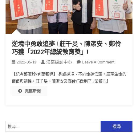
逆境中勇敢追夢 ! 莊千旻、陳潔安、鄭伶
巧獲「2022年總統教育獎」!
海棠採訪中心
2022-06-13
Leave A Comment
【記者邱淑珍/宜蘭報導】 身處逆境、不向命運低頭，展現生命的
價值與韌性，莊千旻、陳潔安及鄭伶巧做到了 ! 榮獲 […]
完整新聞