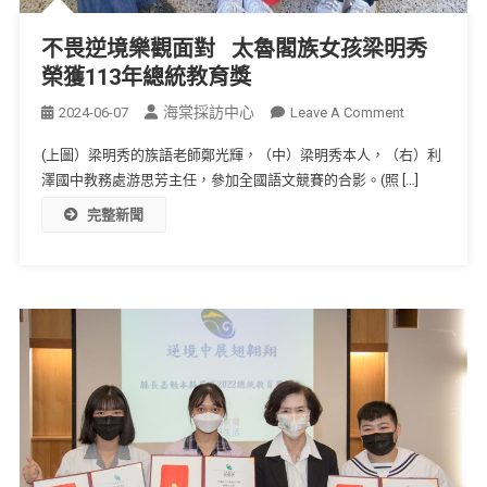
不畏逆境樂觀面對 太魯閣族女孩梁明秀
榮獲113年總統教育獎
海棠採訪中心
2024-06-07
Leave A Comment
(上圖）梁明秀的族語老師鄭光輝，（中）梁明秀本人，（右）利
澤國中教務處游思芳主任，參加全國語文競賽的合影。(照 […]
完整新聞