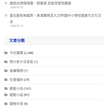
晨起出現嗡嗡聲、悶塞感 恐是突發性聽損
2026-07-16
童玩藝術無國界！表演團隊深入23所國中小學校園進行文化交
流
2026-07-16
文章分類
今日要聞
(2,448)
照片影片分享區
(1)
版權聲明
(1)
社會福利
(29)
輕鬆小站
(107)
輕鬆小品
(87)
寵物分享
(8)