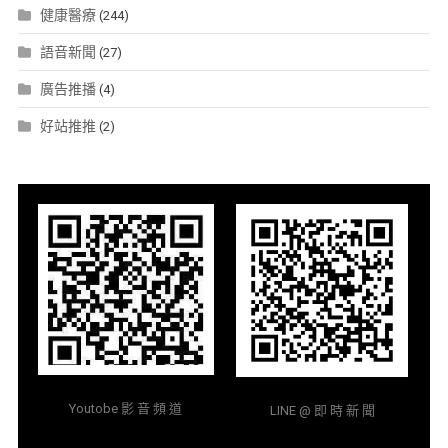
健康醫療
(244)
語音新聞
(27)
廣告推播
(4)
好站推推
(2)
Youtobe 影 音 頻 道
LINE @ 即 時 新 聞