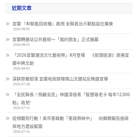
近期文章
宜蘭 『AI智能回收機』啟用 全縣首台示範點設在羅東
2026-08-05
宜蘭轉運站公共藝術～「風的朋友」正式揭幕
2026-08-03
「2026宜蘭潮流文化藝術祭」8月登場 《街頭造浪》席捲宜
蘭中興文創
2026-08-03
深耕原鄉部落 宜蘭地政辦理南山文健站反賄選宣導
2026-07-28
「全民縣長！照顧全民」林國漳發表「智慧敬老卡 每年12,000
點」政見!
2026-07-16
從傾聽到行動！吳宗憲啟動「憲政熱映中」 向鄉親報告施政
與地方建設藍圖
2026-07-16