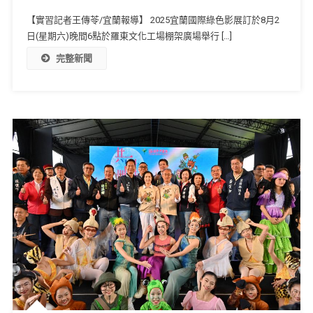
【實習記者王傳苓/宜蘭報導】 2025宜蘭國際綠色影展訂於8月2
日(星期六)晚間6點於羅東文化工場棚架廣場舉行 […]
完整新聞