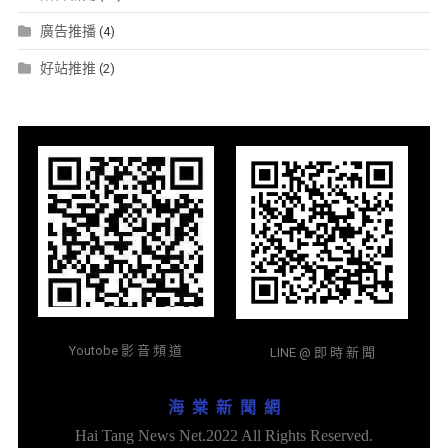
廣告推播
(4)
好站推推
(2)
Youtobe 影 音 頻 道
LINE @ 即 時 新 聞
海 棠 新 聞 網
Hai Tang News Net.2022 All Rights Reserved.