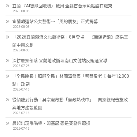
宜蘭 『AI智能回收機』啟用 全縣首台示範點設在羅東
2026-08-05
宜蘭轉運站公共藝術～「風的朋友」正式揭幕
2026-08-03
「2026宜蘭潮流文化藝術祭」8月登場 《街頭造浪》席捲宜
蘭中興文創
2026-08-03
深耕原鄉部落 宜蘭地政辦理南山文健站反賄選宣導
2026-07-28
「全民縣長！照顧全民」林國漳發表「智慧敬老卡 每年12,000
點」政見!
2026-07-16
從傾聽到行動！吳宗憲啟動「憲政熱映中」 向鄉親報告施政
與地方建設藍圖
2026-07-16
晨起出現嗡嗡聲、悶塞感 恐是突發性聽損
2026-07-16