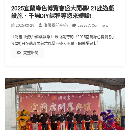
2025宜蘭綠色博覽會盛大開幕! 21座遊戲
設施、千場DIY課程等您來體驗!
海棠採訪中心
2025-03-29
Leave A Comment
【記者邱淑珍/蘇澳報導】 眾所期待的「2025宜蘭綠色博覽會」
今(29)日在蘇澳武荖坑風景區盛大開幕，開幕場是 […]
完整新聞