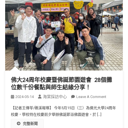
佛大24周年校慶暨佛誕節園遊會 28個攤
位數千份餐點與師生結緣分享！
海棠採訪中心
2024-05-14
Leave A Comment
【記者王傳苓/礁溪報導】 今年5月15日（三）為佛光大學24周年
校慶，學校特在校慶前夕舉辦佛誕節浴佛園遊會，於 […]
完整新聞