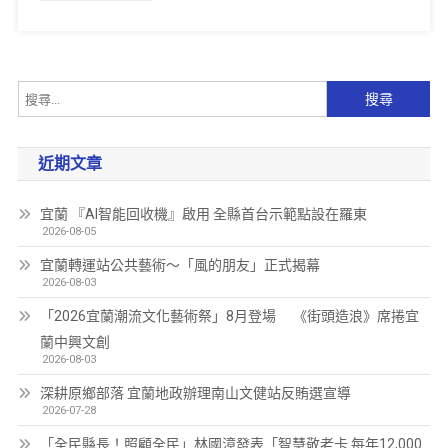
近期文章
宜蘭 『AI智能回收機』啟用 全縣首台示範點設在羅東
2026-08-05
宜蘭轉運站公共藝術～「風的朋友」正式揭幕
2026-08-03
「2026宜蘭潮流文化藝術祭」8月登場 《街頭造浪》席捲宜
蘭中興文創
2026-08-03
深耕原鄉部落 宜蘭地政辦理南山文健站反賄選宣導
2026-07-28
「全民縣長！照顧全民」林國漳發表「智慧敬老卡 每年12,000