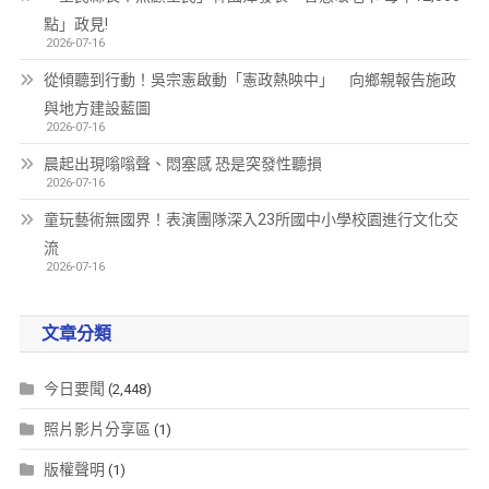
點」政見!
2026-07-16
從傾聽到行動！吳宗憲啟動「憲政熱映中」 向鄉親報告施政
與地方建設藍圖
2026-07-16
晨起出現嗡嗡聲、悶塞感 恐是突發性聽損
2026-07-16
童玩藝術無國界！表演團隊深入23所國中小學校園進行文化交
流
2026-07-16
文章分類
今日要聞
(2,448)
照片影片分享區
(1)
版權聲明
(1)