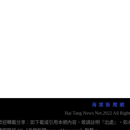
海 棠 新 聞 網
Hai Tang News Net.2022 All Right
歡迎轉載分享：如下載或引用本網內容，敬請註明『出處』，如