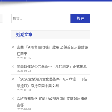
近期文章
宜蘭 『AI智能回收機』啟用 全縣首台示範點設
在羅東
2026-08-05
宜蘭轉運站公共藝術～「風的朋友」正式揭幕
2026-08-03
「2026宜蘭潮流文化藝術祭」8月登場 《街
頭造浪》席捲宜蘭中興文創
2026-08-03
深耕原鄉部落 宜蘭地政辦理南山文健站反賄選
宣導
2026-07-28