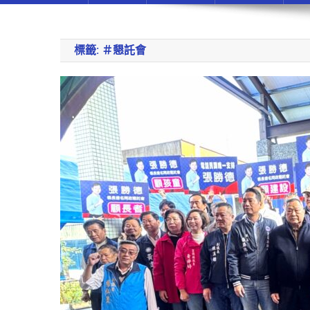
標籤:
＃懇託會