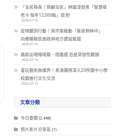
「全民縣長！照顧全民」林國漳發表「智慧敬
老卡 每年12,000點」政見!
2026-07-16
從傾聽到行動！吳宗憲啟動「憲政熱映中」
向鄉親報告施政與地方建設藍圖
2026-07-16
晨起出現嗡嗡聲、悶塞感 恐是突發性聽損
2026-07-16
童玩藝術無國界！表演團隊深入23所國中小學
校園進行文化交流
2026-07-16
文章分類
今日要聞
(2,448)
照片影片分享區
(1)