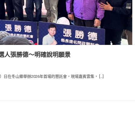
選人張勝德～明確說明願景
日在冬山鄉舉辦2026年首場的懇託會，現場嘉賓雲集， […]