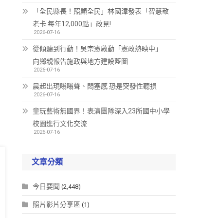
「全民縣長！照顧全民」林國漳發表「智慧敬
老卡 每年12,000點」政見!
2026-07-16
從傾聽到行動！吳宗憲啟動「憲政熱映中」
向鄉親報告施政與地方建設藍圖
2026-07-16
晨起出現嗡嗡聲、悶塞感 恐是突發性聽損
2026-07-16
童玩藝術無國界！表演團隊深入23所國中小學
校園進行文化交流
2026-07-16
文章分類
今日要聞
(2,448)
照片影片分享區
(1)