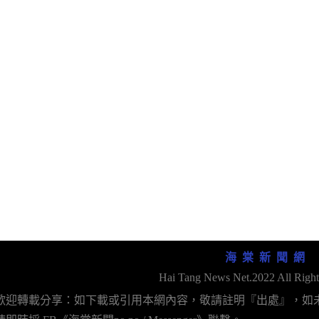
海 棠 新 聞 網
Hai Tang News Net.2022 All Right
歡迎轉載分享：如下載或引用本網內容，敬請註明『出處』，如