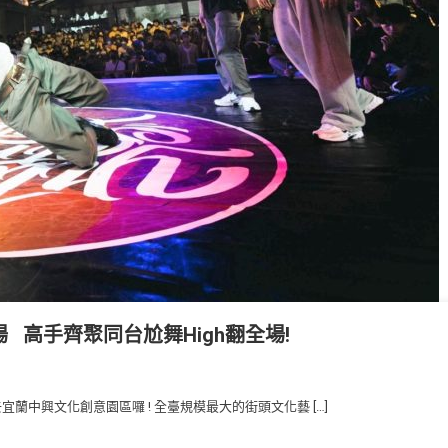
場 高手齊聚同台尬舞High翻全場!
蘭中興文化創意園區囉 ! 全臺規模最大的街頭文化藝 […]