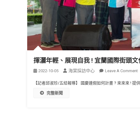
揮灑年輕、展現自我 ! 宜蘭國際街頭
海棠採訪中心
2022-10-05
Leave A Comment
【記者邱淑珍/五結報導】 國慶連假如何計畫 ? 來來來 ! 提
完整新聞