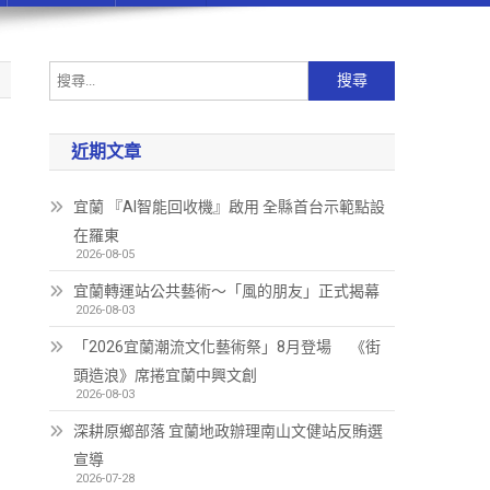
近期文章
宜蘭 『AI智能回收機』啟用 全縣首台示範點設
在羅東
2026-08-05
宜蘭轉運站公共藝術～「風的朋友」正式揭幕
2026-08-03
「2026宜蘭潮流文化藝術祭」8月登場 《街
頭造浪》席捲宜蘭中興文創
2026-08-03
深耕原鄉部落 宜蘭地政辦理南山文健站反賄選
宣導
2026-07-28