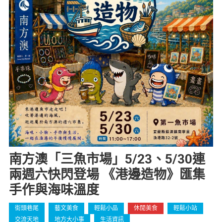
南方澳「三魚市場」5/23、5/30連
兩週六快閃登場 《港邊造物》匯集
手作與海味溫度
街頭巷尾
藝文美食
輕鬆小品
休閒美食
輕鬆小站
交流天地
地方大小事
生活資訊