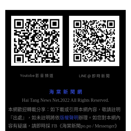
Youtobe 影 音 頻 道
LINE @ 即 時 新 聞
海 棠 新 聞 網
Hai Tang News Net.2022 All Rights Reserved.
本網歡迎轉載分享：如下載或引用本網內容，敬請註明
『出處』，如未註明將依
版權聲明
辦理。如您對本網內
容有疑議，請即時採 FB《海棠新聞po.po / Messenger》