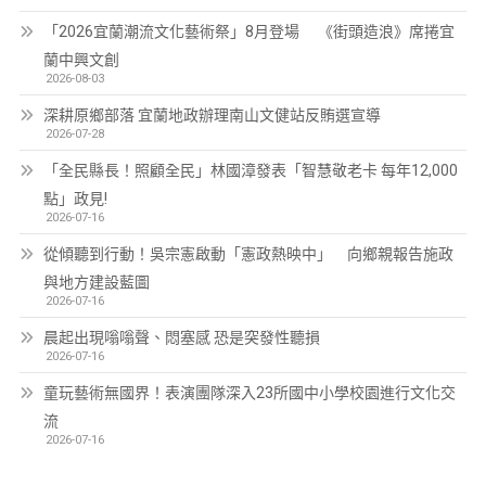
「2026宜蘭潮流文化藝術祭」8月登場 《街頭造浪》席捲宜
蘭中興文創
2026-08-03
深耕原鄉部落 宜蘭地政辦理南山文健站反賄選宣導
2026-07-28
「全民縣長！照顧全民」林國漳發表「智慧敬老卡 每年12,000
點」政見!
2026-07-16
從傾聽到行動！吳宗憲啟動「憲政熱映中」 向鄉親報告施政
與地方建設藍圖
2026-07-16
晨起出現嗡嗡聲、悶塞感 恐是突發性聽損
2026-07-16
童玩藝術無國界！表演團隊深入23所國中小學校園進行文化交
流
2026-07-16