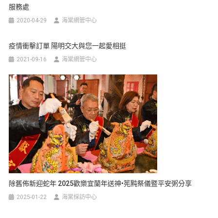
服務處
2020-04-29
海棠網管中心
疫情衝擊訂單 陽明交大與您一起愛相挺
2021-09-16
海棠網管中心
除舊佈新迎蛇年 2025歡樂宜蘭年送神•筅黗祭儀暨平安粥分享
2025-01-22
海棠採訪中心