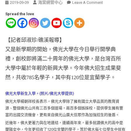
海棠網管中心
2019-09-09
Leave A Comment
Spread the love
【記者邱淑珍/礁溪報導】
又是新學期的開始，佛光大學在今日舉行開學典
禮，創校即將滿二十周年的佛光大學，是台灣百所
大學中屬於年輕的新興大學。今年佛大招生成果斐
然，共收785名學子，其中有120位是宜蘭學子。
佛光大學新生入學。(照片/佛光大學提供)
佛光大學楊朝祥校長表示，佛光大學除了擁有國立大學品質的教育資
源、整個佛光山共有三百多個道場，兩百多個姊妹校，提供學生擁有豐
富的出國交流機會，更有來自佛光山廣大信眾作為加強招生的後盾。
近幾年，佛大更著力與在地連結，連續兩年來，最多就讀佛大的高中是
蘭陽女中，今年更招收了120位宜蘭的學子，等於佛大每七位學生中就有