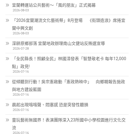
宜蘭轉運站公共藝術～「風的朋友」正式揭幕
2026-08-03
「2026宜蘭潮流文化藝術祭」8月登場 《街頭造浪》席捲宜
蘭中興文創
2026-08-03
深耕原鄉部落 宜蘭地政辦理南山文健站反賄選宣導
2026-07-28
「全民縣長！照顧全民」林國漳發表「智慧敬老卡 每年12,000
點」政見!
2026-07-16
從傾聽到行動！吳宗憲啟動「憲政熱映中」 向鄉親報告施政
與地方建設藍圖
2026-07-16
晨起出現嗡嗡聲、悶塞感 恐是突發性聽損
2026-07-16
童玩藝術無國界！表演團隊深入23所國中小學校園進行文化交
流
2026-07-16