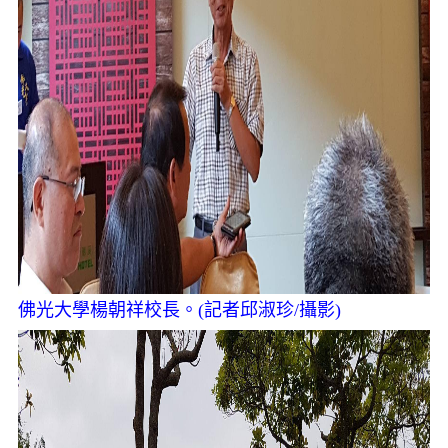
佛光大學楊朝祥校長。(記者邱淑珍/攝影)