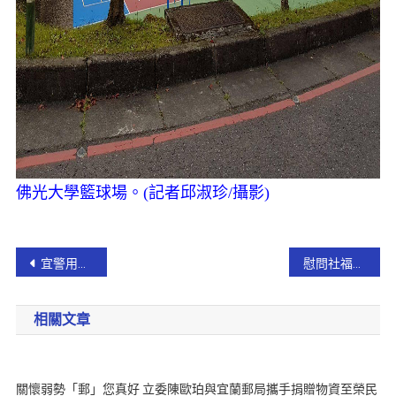
佛光大學籃球場。(記者邱淑珍/攝影)
宜警用科技護遶境 金媽祖回鑾圓滿落幕
慰問社福機構 林姿妙縣長致贈中秋節加菜金
相關文章
關懷弱勢「郵」您真好 立委陳歐珀與宜蘭郵局攜手捐贈物資至榮民