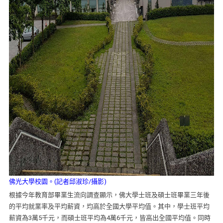
佛光大學校園。(記者邱淑珍/攝影)
根據今年教育部畢業生流向調查顯示，佛大學士班及碩士班畢業三年後
的平均就業率及平均薪資，均高於全國大學平均值。其中，學士班平均
薪資為3萬5千元，而碩士班平均為4萬6千元，皆高出全國平均值。同時