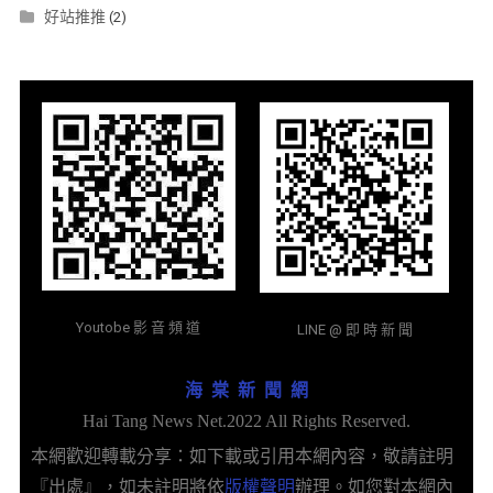
好站推推
(2)
Youtobe 影 音 頻 道
LINE @ 即 時 新 聞
海 棠 新 聞 網
Hai Tang News Net.2022 All Rights Reserved.
本網歡迎轉載分享：如下載或引用本網內容，敬請註明
『出處』，如未註明將依
版權聲明
辦理。如您對本網內