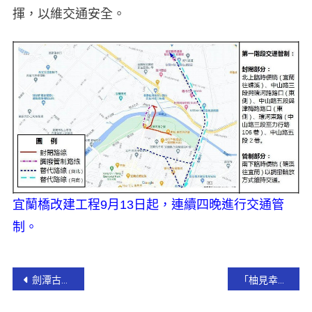
揮，以維交通安全。
宜蘭橋改建工程9月13日起，連續四晚進行交通管
制。
劍潭古寺續捐百萬助弱勢 林姿妙縣長頒贈感謝狀
「柚見幸福」! 冬山文旦柚讓您柚香柚甜柚幸福!【影音新聞】