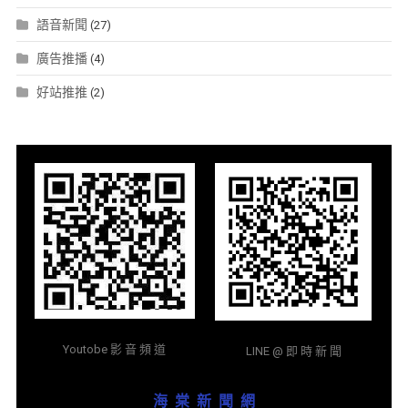
語音新聞
(27)
廣告推播
(4)
好站推推
(2)
Youtobe 影 音 頻 道
LINE @ 即 時 新 聞
海 棠 新 聞 網