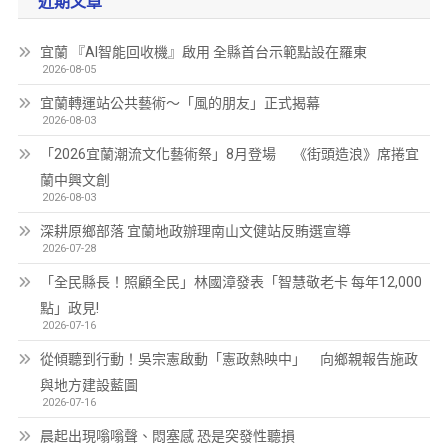
近期文章
宜蘭 『AI智能回收機』啟用 全縣首台示範點設在羅東
2026-08-05
宜蘭轉運站公共藝術～「風的朋友」正式揭幕
2026-08-03
「2026宜蘭潮流文化藝術祭」8月登場 《街頭造浪》席捲宜
蘭中興文創
2026-08-03
深耕原鄉部落 宜蘭地政辦理南山文健站反賄選宣導
2026-07-28
「全民縣長！照顧全民」林國漳發表「智慧敬老卡 每年12,000
點」政見!
2026-07-16
從傾聽到行動！吳宗憲啟動「憲政熱映中」 向鄉親報告施政
與地方建設藍圖
2026-07-16
晨起出現嗡嗡聲、悶塞感 恐是突發性聽損