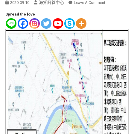
海棠網管中心
2020-09-10
Leave A Comment
Spread the love