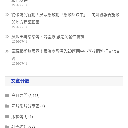
點」政見!
2026-07-16
從傾聽到行動！吳宗憲啟動「憲政熱映中」 向鄉親報告施政
與地方建設藍圖
2026-07-16
晨起出現嗡嗡聲、悶塞感 恐是突發性聽損
2026-07-16
童玩藝術無國界！表演團隊深入23所國中小學校園進行文化交
流
2026-07-16
文章分類
今日要聞
(2,448)
照片影片分享區
(1)
版權聲明
(1)
社會福利
(29)