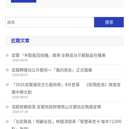
近期文章
宜蘭 『AI智能回收機』啟用 全縣首台示範點設在羅東
2026-08-05
宜蘭轉運站公共藝術～「風的朋友」正式揭幕
2026-08-03
「2026宜蘭潮流文化藝術祭」8月登場 《街頭造浪》席捲宜
蘭中興文創
2026-08-03
深耕原鄉部落 宜蘭地政辦理南山文健站反賄選宣導
2026-07-28
「全民縣長！照顧全民」林國漳發表「智慧敬老卡 每年12,000