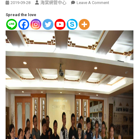
海棠網管中心
2019-09-28
Leave A Comment
Spread the love