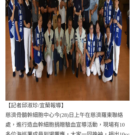
【記者邱淑珍/宜蘭報導】
慈濟骨髓幹細胞中心今(28)日上午在慈濟羅東聯絡
處，進行造血幹細胞捐贈驗血宣導活動，現場有10
多位海巡署成員到場響應，大家一同挽袖，捐出10cc