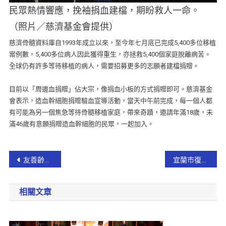
民眾熱情響應，挽袖捐血建檔，期盼救人一命。
（照片／慈濟基金會提供）
慈濟骨髓資料庫自1993年成立以來，至今年七月底已完成5,400多位移植
案例數，5,400多位病人因此獲得重生，亦拯救5,400個家庭脫離病苦。
全球仍有許多等待移植的病人，需要招募更多的志願者建檔捐贈。
目前以「周邊血捐贈」佔大宗，像捐血小板的方式捐贈即可。慈濟基金
會表示，造血幹細胞捐贈驗血宣導活動，當天中午前完成，每一個人都
有可能為另一個焦急等待骨髓移植家庭，帶來奇蹟，邀請年滿18歲，未
滿46歲有意願捐贈造血幹細胞的民眾，一起加入。
友善齡距離健康憶起行健走活動
宜蘭市復興路二段、女中路涵洞深夜積水 宜警到場進行管制【影音新聞】
相關文章