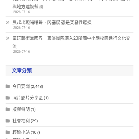
與地方建設藍圖
2026-07-16
晨起出現嗡嗡聲、悶塞感 恐是突發性聽損
2026-07-16
童玩藝術無國界！表演團隊深入23所國中小學校園進行文化交
流
2026-07-16
文章分類
今日要聞
(2,448)
照片影片分享區
(1)
版權聲明
(1)
社會福利
(29)
輕鬆小站
(107)