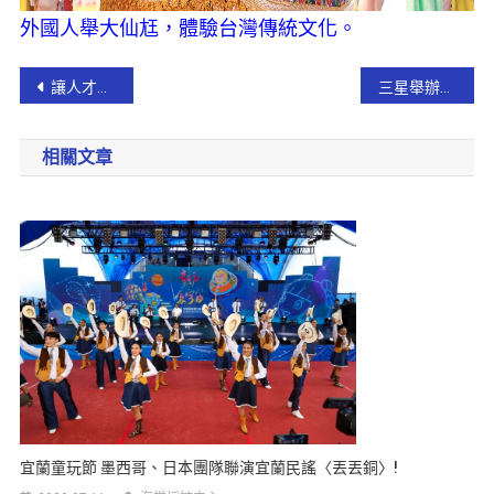
外國人舉大仙尪，體驗台灣傳統文化。
讓人才留在宜蘭 佛大舉辦徵才博覽會
三星舉辦藍染教學 推廣藝術文化環保
相關文章
宜蘭童玩節 墨西哥、日本團隊聯演宜蘭民謠〈丟丟銅〉!