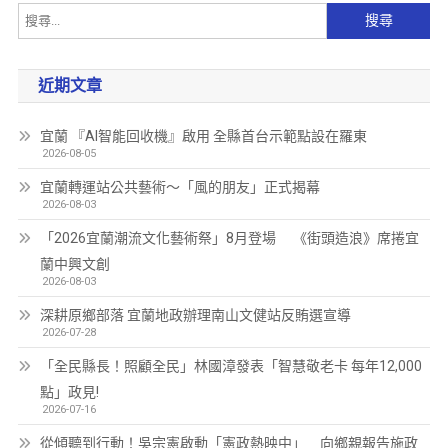
近期文章
宜蘭 『AI智能回收機』啟用 全縣首台示範點設在羅東
2026-08-05
宜蘭轉運站公共藝術～「風的朋友」正式揭幕
2026-08-03
「2026宜蘭潮流文化藝術祭」8月登場 《街頭造浪》席捲宜
蘭中興文創
2026-08-03
深耕原鄉部落 宜蘭地政辦理南山文健站反賄選宣導
2026-07-28
「全民縣長！照顧全民」林國漳發表「智慧敬老卡 每年12,000
點」政見!
2026-07-16
從傾聽到行動！吳宗憲啟動「憲政熱映中」 向鄉親報告施政