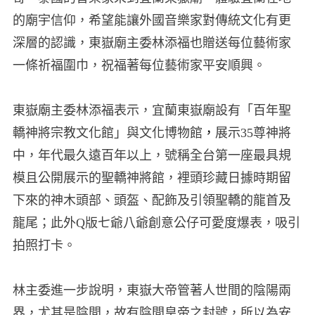
的廟宇信仰，希望能讓外國音樂家對傳統文化有更
深層的認識，東嶽廟主委林添福也贈送每位藝術家
一條祈福圍巾，祝福著每位藝術家平安順興。
東嶽廟主委林添福表示，宜蘭東嶽廟設有「百年聖
轎神將宗教文化館」與文化博物館
，
展示35尊神將
中，年代最久遠百年以上，號稱全台第一座最具規
模且公開展示的聖轎神將館，裡頭珍藏日據時期留
下來的神木頭部、頭盔、配飾及引領聖轎的龍首及
龍尾；此外Q版七爺八爺創意公仔可愛度爆表，吸引
拍照打卡。
林主委進一步說明，東嶽大帝管著人世間的陰陽兩
界，尤其是陰間，故有陰間皇帝之封號，所以為安