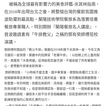
被稱為全球最有影響力的美食評鑑-米其林指南，
在2018年出現
台北之後，將整個台灣的餐飲氛圍推
波助瀾到最高點。
蘭陽技術學院餐旅系為落實培養
餐旅專業職人，特別開辦『
蘭陽餐旅名人講座』，
首波邀請素有「牛排教父」
之稱的鄧有癸師傅蒞校
演講。
鄧師傅所開設的「教父牛排」餐廳在2
018年摘下米其林一星，今年又再
次連莊一星榮譽。
餐廳中的招牌菜「老饕牛排」，以肋眼上的上蓋肉製
作，再運用「
木香烤爐」這項秘密武器烹調，不僅收服了所有饕客的
心，
更帶動牛排美食新熱潮。
鄧師傅回憶，「小時候不愛念書，國中畢業後，
便開始各種打工生活，
從騎腳踏車送美術燈，到進工廠折紙盒，
最後，來到鐵板燒餐廳應徵，
有整整一年的時間，他都在刷廁所、
洗地板、擦盤子，連什麼時候能碰
到食材都不知道。」
但是鄧師傅認為，餐飲這一行業，一開始都會有無
法預期的過程，
讓很多人耐不住辛苦相繼離職；但若是順利熬下來，
就
能練就堅強的心智和扎實的功力。
一路引領風潮的「牛排教父」在嘗試的過程中也並非一帆風順，
問鄧師