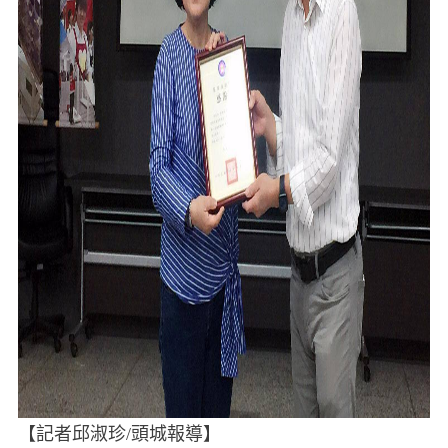
【記者邱淑珍/頭城報導】