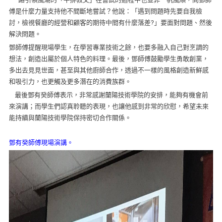
傅是什麼力量支持他不間斷地嘗試？他說：「
遇到問題時先要自我檢
討，
檢視餐廳的經營和顧客的期待中間有什麼落差?」要面對問題、
然後
解決問題。
鄧師傅提醒現場學生，在學習專業技術之餘，
也要多融入自己對烹調的
想法，創造出屬於個人特色的料理。最後，
鄧師傅鼓勵學生勇敢創業，
多出去見見世面，甚至與其他廚師合作，
透過不一樣的風格創造新鮮感
和吸引力，
也更觸及更多潛在的消費族群。
最後鄧有癸師傅表示，非常感謝蘭陽技術學院的安排，
能夠有機會前
來演講；而學生們認真聆聽的表現，
也讓他感到非常的欣慰，
希望未來
能持續與蘭陽技術學院保持密切合作關係。
鄧有癸師傅現場演講。