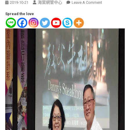
海棠網管中心
2019-10-21
Leave A Comment
Spread the love