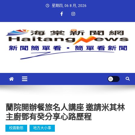
星期四, 06 8 月, 2026
蘭院開辦餐旅名人講座 邀請米其林
主廚鄧有癸分享心路歷程
校園動態
地方大小事