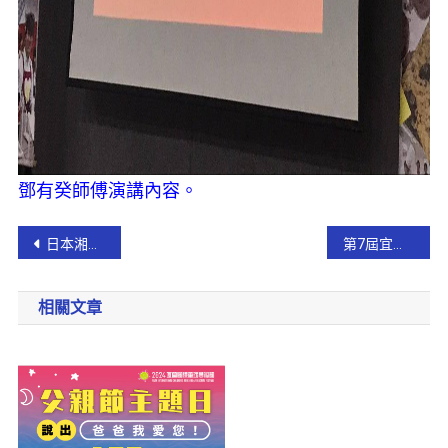
鄧有癸師傅
演講內容。
日本湘南‧日台未來交流協會團隊拜訪江聰淵市長
第7屆宜蘭縣環境教育獎得獎名單出爐 縣長林姿妙親自頒贈
相關文章