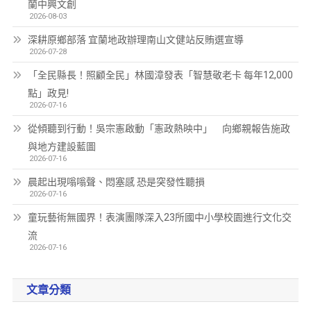
蘭中興文創
2026-08-03
深耕原鄉部落 宜蘭地政辦理南山文健站反賄選宣導
2026-07-28
「全民縣長！照顧全民」林國漳發表「智慧敬老卡 每年12,000
點」政見!
2026-07-16
從傾聽到行動！吳宗憲啟動「憲政熱映中」 向鄉親報告施政
與地方建設藍圖
2026-07-16
晨起出現嗡嗡聲、悶塞感 恐是突發性聽損
2026-07-16
童玩藝術無國界！表演團隊深入23所國中小學校園進行文化交
流
2026-07-16
文章分類