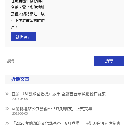
在
瀏覽器
中儲存顯示
名稱、電子郵件地址
及個人網站網址，以
供下次發佈留言時使
用。
近期文章
宜蘭 『AI智能回收機』啟用 全縣首台示範點設在羅東
2026-08-05
宜蘭轉運站公共藝術～「風的朋友」正式揭幕
2026-08-03
「2026宜蘭潮流文化藝術祭」8月登場 《街頭造浪》席捲宜