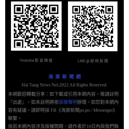
Youtobe 影 音 頻 道
LINE @ 即 時 新 聞
海 棠 新 聞 網
Hai Tang News Net.2022 All Rights Reserved.
本網歡迎轉載分享：如下載或引用本網內容，敬請註明
『出處』，如未註明將依
版權聲明
辦理。如您對本網內
容有疑議，請即時採 FB《海棠新聞po.po / Messenger》
聯繫。
倘若本網內容涉及版權問題，請作者於10日內與我們聯