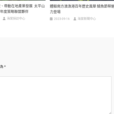
、帶動在地產業發展 太平山
體驗南方澳漁港百年歷史風華 鯖魚節祭
15年度策略聯盟夥伴
力登場
海棠採訪中心
2023-09-16
海棠新聞中心
示為
*