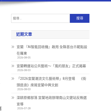
近期文章
宜蘭 『AI智能回收機』啟用 全縣首台示範點設
在羅東
2026-08-05
宜蘭轉運站公共藝術～「風的朋友」正式揭幕
2026-08-03
「2026宜蘭潮流文化藝術祭」8月登場 《街
站
頭造浪》席捲宜蘭中興文創
2026-08-03
深耕原鄉部落 宜蘭地政辦理南山文健站反賄選
宣導
端
2026-07-28