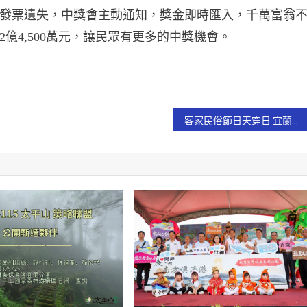
發票遺失，中獎會主動通知，獎金即時匯入，千萬富翁
億4,500萬元，讓民眾有更多的中獎機會。
客家民俗節日天穿日 宜蘭消防局辦理鼠廉行大運反貪宣導