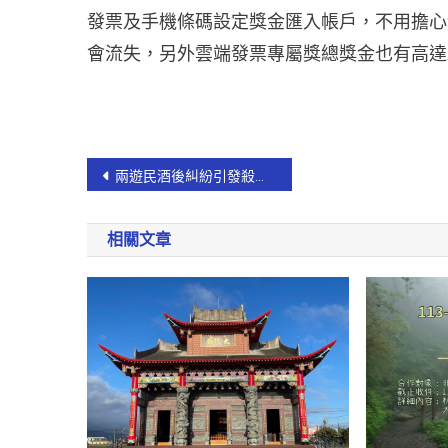
發票及手機條碼設定獎金匯入帳戶，不用擔心
會流失，另外雲端發票專屬獎總獎金也有高達2
兩遊民酒後糾紛引發殺機 宜警迅速逮捕移送法辦
相關文章