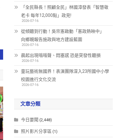
不
「全民縣長！照顧全民」林國漳發表「智慧敬
老卡 每年12,000點」政見!
2026-07-16
從傾聽到行動！吳宗憲啟動「憲政熱映中」
向鄉親報告施政與地方建設藍圖
2026-07-16
晨起出現嗡嗡聲、悶塞感 恐是突發性聽損
2026-07-16
童玩藝術無國界！表演團隊深入23所國中小學
校園進行文化交流
2026-07-16
文章分類
今日要聞
(2,448)
照片影片分享區
(1)