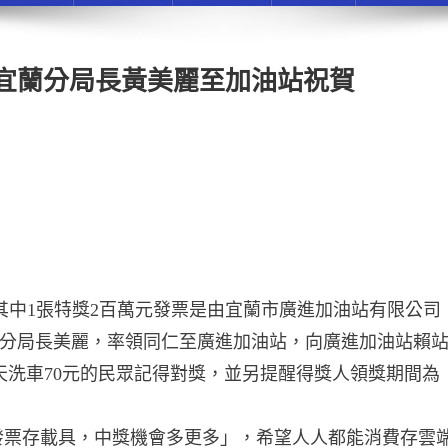
獎 宜蘭分局長黃美麗至加油站祝賀
獎了，其中1張特獎2百萬元發票是由宜蘭市廣進加油站有限公司
分局長美麗，率領同仁至廣進加油站，向廣進加油站賴
當天洗車70元的民眾記得對獎，並另提醒得獎人領獎期間為
發票存載具，中獎機會多更多」，希望人人都能消費存雲