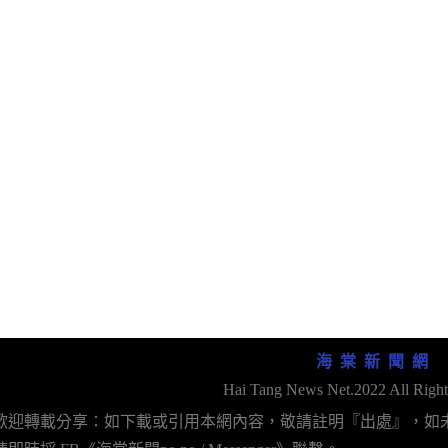
海 棠 新 聞 網
Hai Tang News Net.2022 All Right
歡迎轉載分享：如下載或引用本網內容，敬請註明『出處』，如