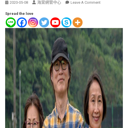
海棠網管中心
2020-05-08
Leave A Comment
Spread the love