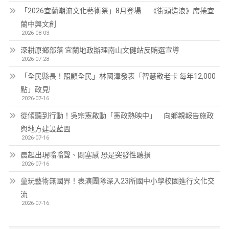
「2026宜蘭潮流文化藝術祭」8月登場 《街頭造浪》席捲宜
蘭中興文創
2026-08-03
深耕原鄉部落 宜蘭地政辦理南山文健站反賄選宣導
2026-07-28
「全民縣長！照顧全民」林國漳發表「智慧敬老卡 每年12,000
點」政見!
2026-07-16
從傾聽到行動！吳宗憲啟動「憲政熱映中」 向鄉親報告施政
與地方建設藍圖
2026-07-16
晨起出現嗡嗡聲、悶塞感 恐是突發性聽損
2026-07-16
童玩藝術無國界！表演團隊深入23所國中小學校園進行文化交
流
2026-07-16