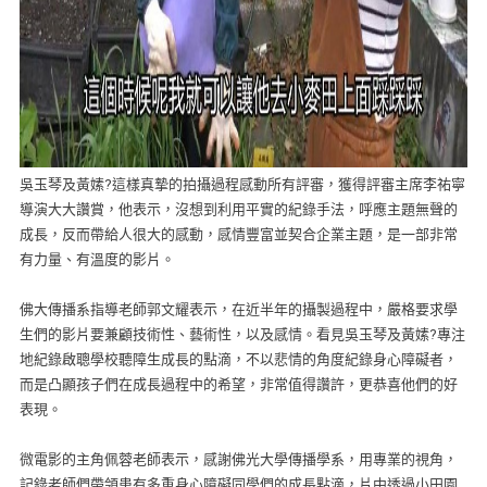
吳玉琴及黃嫊?這樣真摯的拍攝過程感動所有評審，獲得評審主席李祐寧
導演大大讚賞，他表示，沒想到利用平實的紀錄手法，呼應主題無聲的
成長，反而帶給人很大的感動，感情豐富並契合企業主題，是一部非常
有力量、有溫度的影片。
佛大傳播系指導老師郭文耀表示，在近半年的攝製過程中，嚴格要求學
生們的影片要兼顧技術性、藝術性，以及感情。看見吳玉琴及黃嫊?專注
地紀錄啟聰學校聽障生成長的點滴，不以悲情的角度紀錄身心障礙者，
而是凸顯孩子們在成長過程中的希望，非常值得讚許，更恭喜他們的好
表現。
微電影的主角佩蓉老師表示，感謝佛光大學傳播學系，用專業的視角，
記錄老師們帶領患有多重身心障礙同學們的成長點滴，片中透過小田園