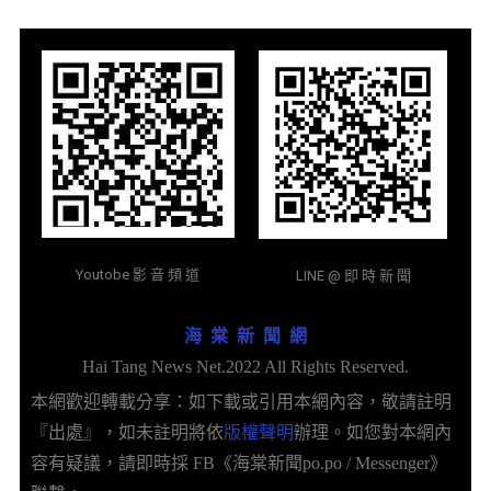
Youtobe 影 音 頻 道
LINE @ 即 時 新 聞
海 棠 新 聞 網
Hai Tang News Net.2022 All Rights Reserved.
本網歡迎轉載分享：如下載或引用本網內容，敬請註明
『出處』，如未註明將依
版權聲明
辦理。如您對本網內
容有疑議，請即時採 FB《海棠新聞po.po / Messenger》