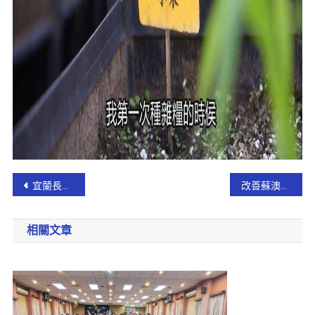
宜蘭長照即日起開放探視 「紓困金」縣府協助民眾快速審核、入帳
改善蘇澳淹水災情 林姿妙縣長 : 啟動爭取「蘇澳溪分洪道」工程經費
相關文章