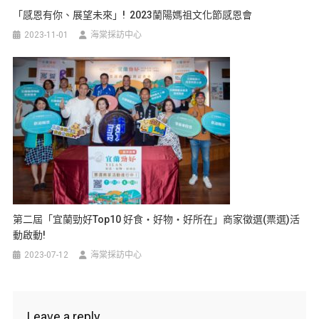
「感恩有你、展望未來」! 2023蘭陽媽祖文化節感恩會
2023-11-01
海棠採訪中心
第二屆「宜蘭勁好Top10 好食・好物・好所在」商家徵選(票選)活
動啟動!
2023-07-12
海棠採訪中心
Leave a reply