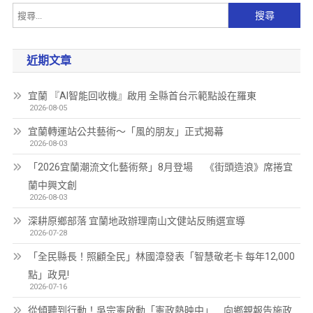
近期文章
宜蘭 『AI智能回收機』啟用 全縣首台示範點設在羅東
2026-08-05
宜蘭轉運站公共藝術～「風的朋友」正式揭幕
2026-08-03
「2026宜蘭潮流文化藝術祭」8月登場 《街頭造浪》席捲宜
蘭中興文創
2026-08-03
深耕原鄉部落 宜蘭地政辦理南山文健站反賄選宣導
2026-07-28
「全民縣長！照顧全民」林國漳發表「智慧敬老卡 每年12,000
點」政見!
2026-07-16
從傾聽到行動！吳宗憲啟動「憲政熱映中」 向鄉親報告施政