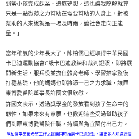
弱勢小孩完成課業、追逐夢想，這也讓我瞭解就算
只是一點微薄之力幫助在需要幫助的人身上，對被
幫助的人來說就是一場及時雨，讓社會走向正能
量。」
當年稚氣的少年長大了，陳柏儒已經取得中華民國
卡巴迪運動協會C級卡巴迪教練和裁判證照，即將展
開新生活，服兵役並擔任體育老師、學習推拿整復
打穩基礎，他的媽媽也即將憑一己之力求職，讓羅
東博愛醫院董事長許國文很欣慰。
許國文
表示，透過獎學金的發放看到孩子生命中的
韌性，如果未來有意願，也歡迎這些受過幫助孩子
們到羅東博愛醫院任職，持續與為宜蘭付出己力。
陳柏儒畢業後希望工作之餘能同時推廣卡巴迪運動，讓更多人知道這個