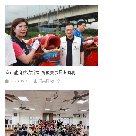
宜市龍舟點睛祈福 祈願賽事圓滿順利
2023-05-21
海棠採訪中心