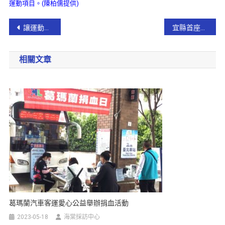
運動項目。(陳柏儒提供)
讓運動安全有保障 宜蘭縣制定無動力飛行運動管理條例
宜縣首座水上運動訓練基地興建工程今日動土 預計110年8月完工!
相關文章
葛瑪蘭汽車客運愛心公益舉辦捐血活動
2023-05-18
海棠採訪中心