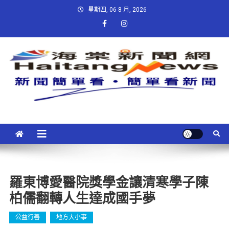
星期四, 06 8 月, 2026
羅東博愛醫院獎學金讓清寒學子陳
柏儒翻轉人生達成國手夢
公益行善
地方大小事