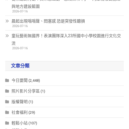
與地方建設藍圖
2026-07-16
晨起出現嗡嗡聲、悶塞感 恐是突發性聽損
2026-07-16
童玩藝術無國界！表演團隊深入23所國中小學校園進行文化交
流
2026-07-16
文章分類
今日要聞
(2,448)
照片影片分享區
(1)
版權聲明
(1)
社會福利
(29)
輕鬆小站
(107)