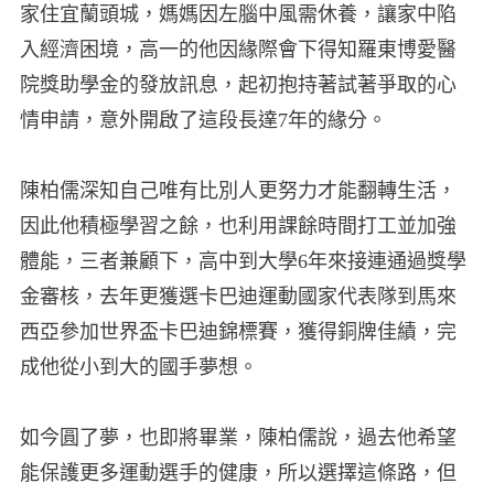
家住宜蘭頭城，媽媽因左腦中風需休養，讓家中陷
入經濟困境，高一的他因緣際會下得知羅東博愛醫
院獎助學金的發放訊息，起初抱持著試著爭取的心
情申請，意外開啟了這段長達7年的緣分。
陳柏儒深知自己唯有比別人更努力才能翻轉生活，
因此他積極學習之餘，也利用課餘時間打工並加強
體能，三者兼顧下，高中到大學6年來接連通過獎學
金審核，去年更獲選卡巴迪運動國家代表隊到馬來
西亞參加世界盃卡巴迪錦標賽，獲得銅牌佳績，完
成他從小到大的國手夢想。
如今圓了夢，也即將畢業，陳柏儒說，過去他希望
能保護更多運動選手的健康，所以選擇這條路，但