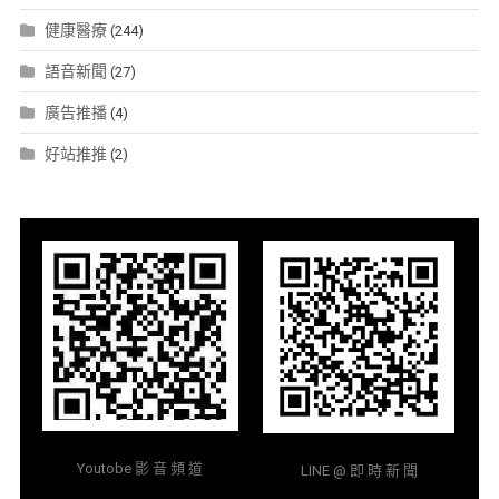
健康醫療
(244)
語音新聞
(27)
廣告推播
(4)
好站推推
(2)
Youtobe 影 音 頻 道
LINE @ 即 時 新 聞