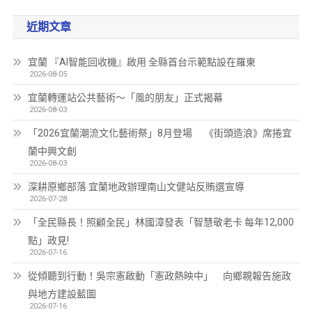
近期文章
宜蘭 『AI智能回收機』啟用 全縣首台示範點設在羅東
2026-08-05
宜蘭轉運站公共藝術～「風的朋友」正式揭幕
2026-08-03
「2026宜蘭潮流文化藝術祭」8月登場 《街頭造浪》席捲宜
蘭中興文創
2026-08-03
深耕原鄉部落 宜蘭地政辦理南山文健站反賄選宣導
2026-07-28
「全民縣長！照顧全民」林國漳發表「智慧敬老卡 每年12,000
點」政見!
2026-07-16
從傾聽到行動！吳宗憲啟動「憲政熱映中」 向鄉親報告施政
與地方建設藍圖
2026-07-16