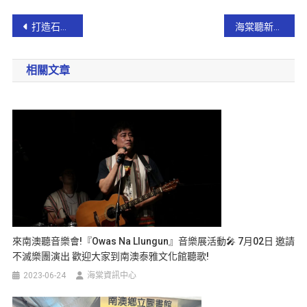
打造石城、大里遊憩新據點 提升蘭海鐵道五漁村觀光發展
海棠聽新聞~2023「書香飄蘭城」行動巡迴書車 每一站都是書香滿滿!
相關文章
來南澳聽音樂會!『owas Na Llungun』音樂展活動🎤 7月02日 邀請
不滅樂團演出 歡迎大家到南澳泰雅文化館聽歌!
2023-06-24
海棠資訊中心