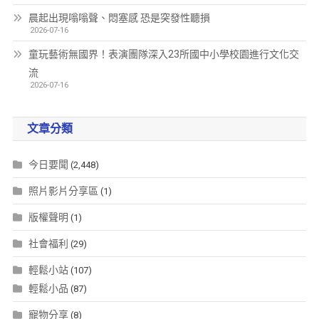
晨起出現嗡嗡聲、悶塞感 恐是突發性聽損
2026-07-16
童玩藝術無國界！表演團隊深入23所國中小學校園進行文化交
流
2026-07-16
文章分類
今日要聞
(2,448)
照片影片分享區
(1)
版權聲明
(1)
社會福利
(29)
輕鬆小站
(107)
輕鬆小品
(87)
寵物分享
(8)