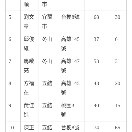
順
市
5
劉文
宜蘭
台梗8號
68
30
章
市
6
邱俊
冬山
高雄145
37
6
維
號
7
馬啟
冬山
高雄147
53
31
亮
號
8
方福
五結
高雄145
48
20
在
號
9
黃佳
五結
桃園3
40
15
進
號
10
陳正
五結
台梗8號
74
65