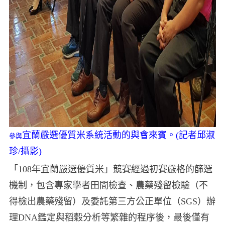
宜蘭嚴選優質米系統活動的與會來賓。(記者邱淑
參與
珍/攝影)
「108年宜蘭嚴選優質米」競賽經過初賽嚴格的篩選
機制，包含專家學者田間檢查、農藥殘留檢驗（不
得檢出農藥殘留）及委託第三方公正單位（SGS）辦
理DNA鑑定與稻穀分析等繁雜的程序後，最後僅有