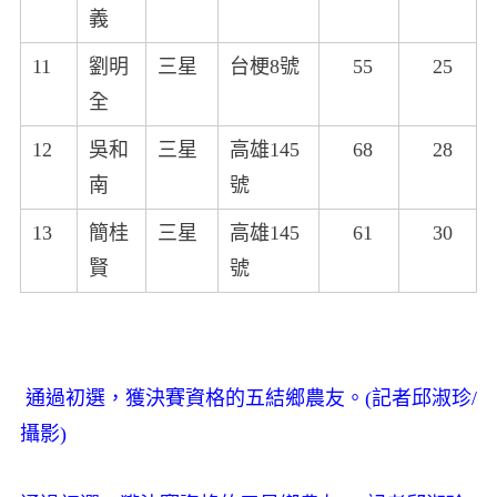
義
11
劉明
三星
台梗8號
55
25
全
12
吳和
三星
高雄145
68
28
南
號
13
簡桂
三星
高雄145
61
30
賢
號
通過初選，獲決賽資格的五結鄉農友。(記者邱淑珍/
攝影)