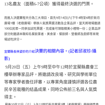
13名農友（面積6-7公頃）獲得最終決選的門票。
而進入決選賽程共分為三大項目，首先9月14日(六)下午4時至6時於新月
廣場1樓（老樹廣場）舉辦人氣獎票選活動及企業品評，當天將現場邀請
100位民眾一同參加試吃票選，完成後可領取精美小禮物一份；企業品評
部分則邀請本縣知名餐飲業者、美食家、餐飲師、營養師及廚師等來現
場試吃評分。
決賽的相關內容。(記者邱淑珍/攝
宜蘭縣長林姿妙的介紹
影)
9月20日（五）上午9時至中午12時於宜蘭縣農會三
樓舉辦專家品評，將邀請改良場、研究與學術單位
等專家學者擔任評審，以專業角度謹慎評選各位農
民辛苦栽種的結晶成果，同時公佈前三名與人氣獎
得主。
最後10月12日（六）上午11時於新月廣場1樓（老樹廣場）舉辦頒獎典