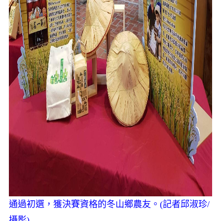
通過初選，獲決賽資格的冬山鄉農友。(記者邱淑珍/
攝影)