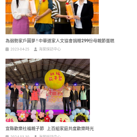
為弱勢家戶圓夢 ! 中華道家人文協會捐贈299份母親節蛋糕
2023-04-25
海棠採訪中心
宜縣歡樂社福親子節 上百組家庭共度歡樂時光