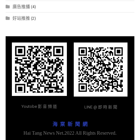
廣告推播
(4)
好站推推
(2)
Youtobe 影 音 頻 道
LINE @ 即 時 新 聞
海 棠 新 聞 網
Hai Tang News Net.2022 All Rights Reserved.