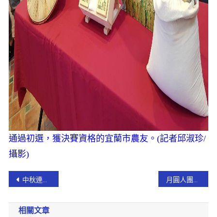
通過初選，獲決賽資格的宜蘭市農友。(記者邱淑珍/
攝影)
中秋連假宜蘭演藝廳上演無獨有偶《沒有人愛我》
月圓人團圓 幸福在陽大
相關文章