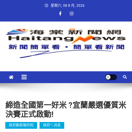
星期六, 08 8 月, 2026
締造全國第一好米 ?宜蘭嚴選優質米
決賽正式啟動!
政府動態報你知
政府ㄟ消息