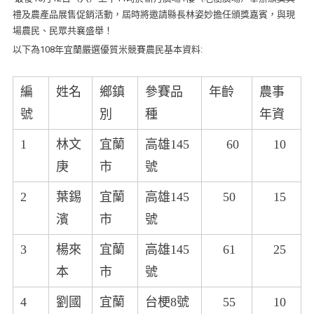
禮及農產品展售促銷活動，屆時將邀請縣長林姿妙擔任頒獎嘉賓，與現
場農民、民眾共襄盛舉！
以下為108年宜蘭嚴選優質米競賽農民基本資料:
編
姓名
鄉鎮
參賽品
年齡
農事
號
別
種
年資
1
林文
宜蘭
高雄145
60
10
庚
市
號
2
葉錫
宜蘭
高雄145
50
15
濱
市
號
3
楊來
宜蘭
高雄145
61
25
本
市
號
4
劉國
宜蘭
台梗8號
55
10