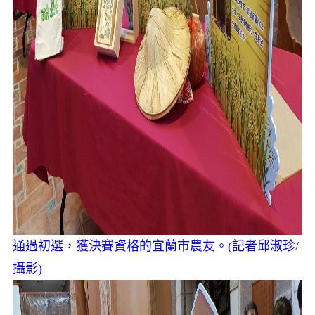
通過初選，獲決賽資格的宜蘭市農友。(記者邱淑珍/
攝影)