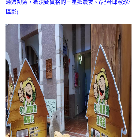
通過初選，獲決賽資格的三星鄉農友。(記者邱淑珍/
攝影)