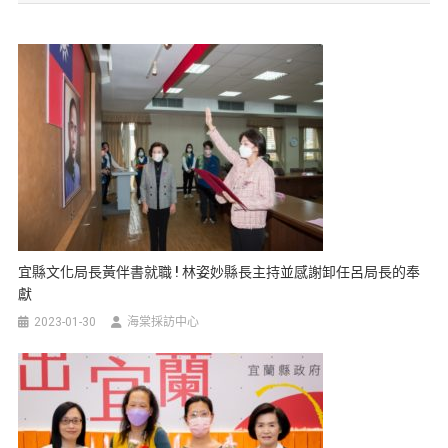
宜縣文化局長黃伴書就職 ! 林姿妙縣長主持並感謝卸任呂局長的奉
獻
2023-01-30
海棠採訪中心