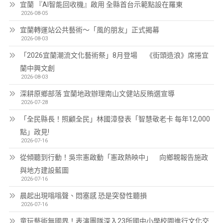
宜蘭 『AI智能回收機』啟用 全縣首台示範點設在羅東
2026-08-05
宜蘭轉運站公共藝術～「風的朋友」正式揭幕
2026-08-03
「2026宜蘭潮流文化藝術祭」8月登場 《街頭造浪》席捲宜
蘭中興文創
2026-08-03
深耕原鄉部落 宜蘭地政辦理南山文健站反賄選宣導
2026-07-28
「全民縣長！照顧全民」林國漳發表「智慧敬老卡 每年12,000
點」政見!
2026-07-16
從傾聽到行動！吳宗憲啟動「憲政熱映中」 向鄉親報告施政
與地方建設藍圖
2026-07-16
晨起出現嗡嗡聲、悶塞感 恐是突發性聽損
2026-07-16
童玩藝術無國界！表演團隊深入23所國中小學校園進行文化交