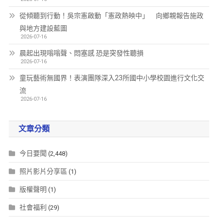
從傾聽到行動！吳宗憲啟動「憲政熱映中」 向鄉親報告施政
與地方建設藍圖
2026-07-16
晨起出現嗡嗡聲、悶塞感 恐是突發性聽損
2026-07-16
童玩藝術無國界！表演團隊深入23所國中小學校園進行文化交
流
2026-07-16
文章分類
今日要聞
(2,448)
照片影片分享區
(1)
版權聲明
(1)
社會福利
(29)