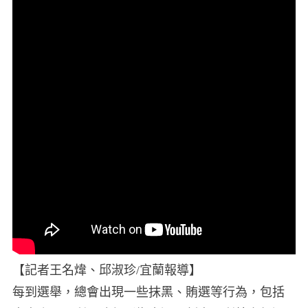
【記者王名煒、邱淑珍/宜蘭報導】
每到選舉，總會出現一些抹黑、賄選等行為，包括