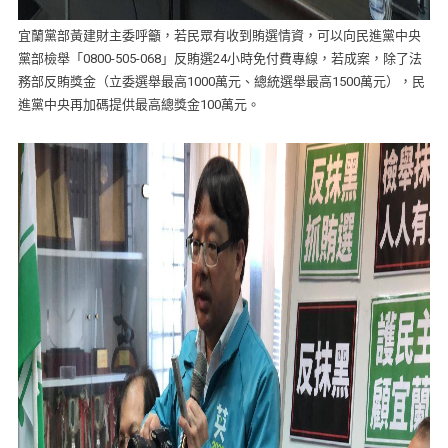
宜蘭黨部黃建財主委呼籲，若民眾有收到賄選情資，可以向民進黨中央
黨部檢舉「0800-505-068」反賄選24小時免付費專線，若成案，除了法
務部反賄獎金（立委選舉最高1000萬元、總統選舉最高1500萬元），民
進黨中央再加碼提供最高總獎金100萬元。