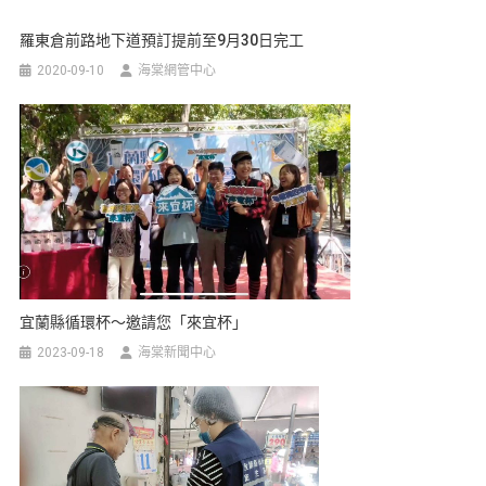
羅東倉前路地下道預訂提前至9月30日完工
2020-09-10
海棠網管中心
宜蘭縣循環杯～邀請您「來宜杯」
2023-09-18
海棠新聞中心