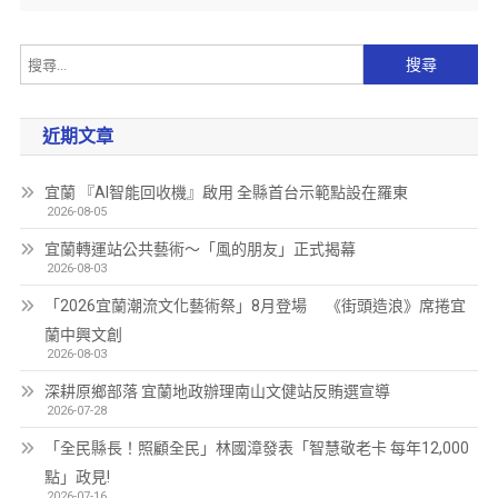
近期文章
宜蘭 『AI智能回收機』啟用 全縣首台示範點設在羅東
2026-08-05
宜蘭轉運站公共藝術～「風的朋友」正式揭幕
2026-08-03
「2026宜蘭潮流文化藝術祭」8月登場 《街頭造浪》席捲宜
蘭中興文創
2026-08-03
深耕原鄉部落 宜蘭地政辦理南山文健站反賄選宣導
2026-07-28
「全民縣長！照顧全民」林國漳發表「智慧敬老卡 每年12,000
點」政見!
2026-07-16