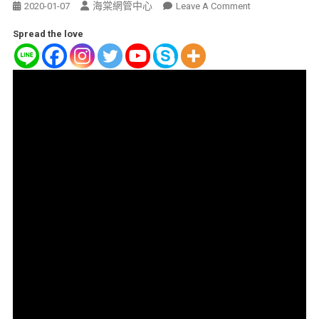
海棠網管中心
2020-01-07
Leave A Comment
Spread the love