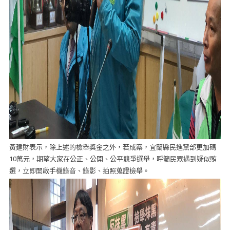
黃建財表示，除上述的檢舉獎金之外，若成案，宜蘭縣民進黨部更加碼
10萬元，期望大家在公正、公開、公平競爭選舉，呼籲民眾遇到疑似賄
選，立即開啟手機錄音、錄影、拍照蒐證檢舉。