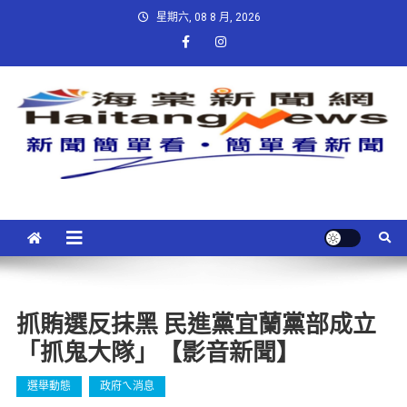
星期六, 08 8 月, 2026
抓賄選反抹黑 民進黨宜蘭黨部成立
「抓鬼大隊」【影音新聞】
選舉動態
政府ㄟ消息