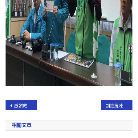
感謝救援黑鷹得力 國防部長嚴德發今至宜蘭消防局慰勉並致贈禮盒及手錶
副總統陳建仁站選舉戰車陪陳歐珀掃街拜票【影音新聞】
相關文章