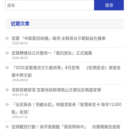
近期文章
宜蘭 『AI智能回收機』啟用 全縣首台示範點設在羅東
2026-08-05
宜蘭轉運站公共藝術～「風的朋友」正式揭幕
2026-08-03
「2026宜蘭潮流文化藝術祭」8月登場 《街頭造浪》席捲宜
蘭中興文創
2026-08-03
深耕原鄉部落 宜蘭地政辦理南山文健站反賄選宣導
2026-07-28
「全民縣長！照顧全民」林國漳發表「智慧敬老卡 每年12,000
點」政見!
2026-07-16
從傾聽到行動！吳宗憲啟動「憲政熱映中」 向鄉親報告施政