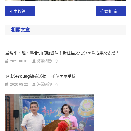
中秋連假葛瑪蘭客運推81折優惠喔!
迎媽祖 宜蘭市公所贈爆米花祝平安
相關文章
展現印、越、臺合併的新滋味！新住民文化分享暨成果發表會 !
2021-08-31
海棠網管中心
健康好young篩檢活動 上千位民眾受檢
2020-08-22
海棠網管中心