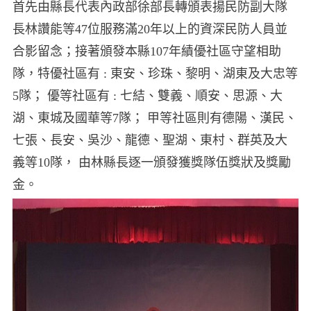
首先由縣長代表內政部徐部長轉頒表揚民防副大隊
長林讚能等47位服務滿20年以上的資深民防人員並
合影留念；接著頒發本縣107年績優社區守望相助
隊，特優社區有 : 東安、珍珠、黎明、湖東及大忠等
5隊； 優等社區有 : 七結、雙義、順安、思源、大
湖、東城及國華等7隊； 甲等社區則有德陽、漢民、
七張、長安、吳沙、龍德、聖湖、東村、群英及大
義等10隊， 由林縣長逐一頒發獲獎隊伍獎狀及獎勵
金。