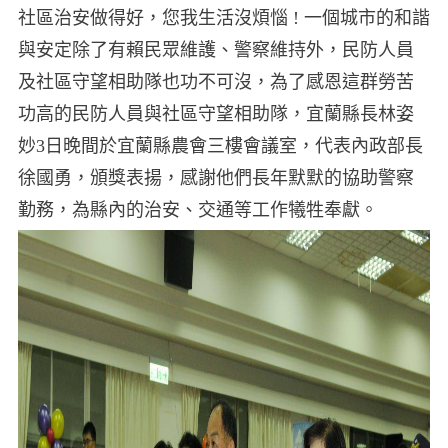
社區治安做得好，您我生活沒煩惱 ! 一個城市的和諧
與安定除了有賴民眾維護、警察維持外，民防人員
及社區守望相助隊也功不可沒，為了感恩這群勞苦
功高的民防人員與社區守望相助隊，宜蘭縣長林姿
妙3日晚間於宜蘭縣農會三樓會議室，代表內政部長
徐國勇，頒獎表揚，感謝他們長年默默的協助警察
勤務，為縣內的治安、交通等工作犧牲奉獻。