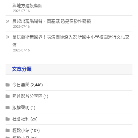
與地方建設藍圖
2026-07-16
晨起出現嗡嗡聲、悶塞感 恐是突發性聽損
2026-07-16
童玩藝術無國界！表演團隊深入23所國中小學校園進行文化交
流
2026-07-16
文章分類
今日要聞
(2,448)
照片影片分享區
(1)
版權聲明
(1)
社會福利
(29)
輕鬆小站
(107)