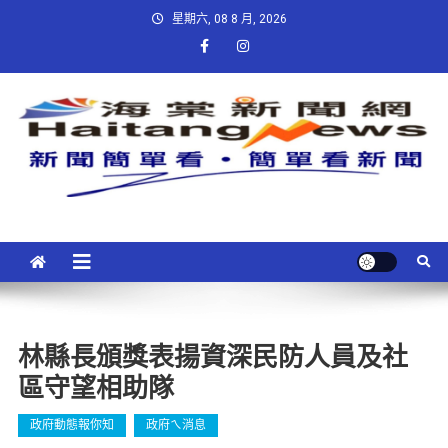
星期六, 08 8 月, 2026
林縣長頒獎表揚資深民防人員及社
區守望相助隊
政府動態報你知
政府ㄟ消息