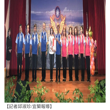
【記者邱淑珍/宜蘭報導】