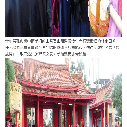
今年祭孔典禮中節孝祠的主祭官由剛榮獲今年孝行獎楷模的林金田擔
任，以表示對其事親至孝品德的感佩。典禮結束，依往例致贈民眾「智
慧糕」，取同沾先師聖德之意，參加縣民非常踴躍。