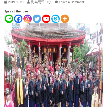
海棠網管中心
2019-09-28
Leave A Comment
Spread the love