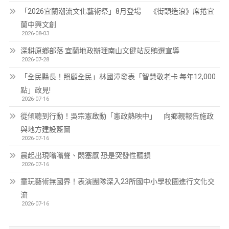
「2026宜蘭潮流文化藝術祭」8月登場 《街頭造浪》席捲宜
蘭中興文創
2026-08-03
深耕原鄉部落 宜蘭地政辦理南山文健站反賄選宣導
2026-07-28
「全民縣長！照顧全民」林國漳發表「智慧敬老卡 每年12,000
點」政見!
2026-07-16
從傾聽到行動！吳宗憲啟動「憲政熱映中」 向鄉親報告施政
與地方建設藍圖
2026-07-16
晨起出現嗡嗡聲、悶塞感 恐是突發性聽損
2026-07-16
童玩藝術無國界！表演團隊深入23所國中小學校園進行文化交
流
2026-07-16