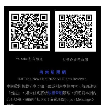
Youtobe 影 音 頻 道
LINE @ 即 時 新 聞
海 棠 新 聞 網
Hai Tang News Net.2022 All Rights Reserved.
本網歡迎轉載分享：如下載或引用本網內容，敬請註明
『出處』，如未註明將依
版權聲明
辦理。如您對本網內
容有疑議，請即時採 FB《海棠新聞po.po / Messenger》