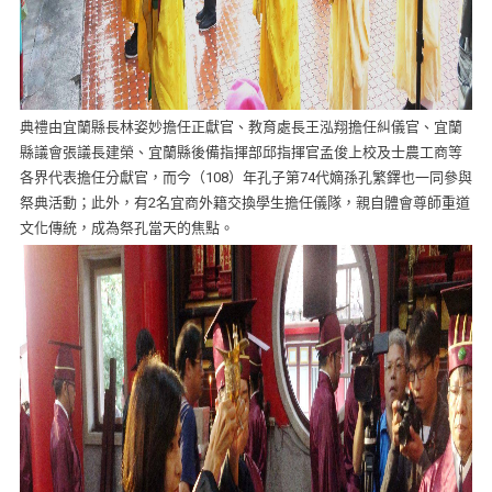
典禮由宜蘭縣長林姿妙擔任正獻官、教育處長王泓翔擔任糾儀官、宜蘭
縣議會張議長建榮、宜蘭縣後備指揮部邱指揮官孟俊上校及士農工商等
各界代表擔任分獻官，而今（108）年孔子第74代嫡孫孔繁鐸也一同參與
祭典活動；此外，有2名宜商外籍交換學生擔任儀隊，親自體會尊師重道
文化傳統，成為祭孔當天的焦點。