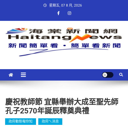
星期五, 07 8 月, 2026
慶祝教師節 宜縣舉辦大成至聖先師
孔子2570年誕辰釋奠典禮
政府動態報你知
政府ㄟ消息