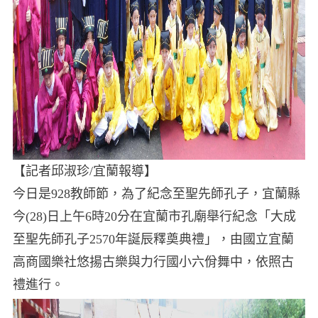
【記者邱淑珍/宜蘭報導】
今日是928教師節，為了紀念至聖先師孔子，宜蘭縣
今(28)日上午6時20分在宜蘭市孔廟舉行紀念「大成
至聖先師孔子2570年誕辰釋奠典禮」，由國立宜蘭
高商國樂社悠揚古樂與力行國小六佾舞中，依照古
禮進行。