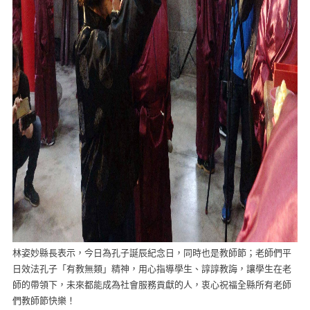
林姿妙縣長表示，今日為孔子誕辰紀念日，同時也是教師節；老師們平
日效法孔子「有教無類」精神，用心指導學生、諄諄教誨，讓學生在老
師的帶領下，未來都能成為社會服務貢獻的人，衷心祝福全縣所有老師
們教師節快樂！