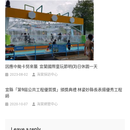
因應中颱卡努來襲 宜蘭國際童玩節明(3)日休園一天
2023-08-02
海棠採訪中心
宜縣「第9屆公共工程優質獎」頒獎典禮 林姿妙縣長表揚優秀工程
師
2020-10-07
海棠網管中心
Leave a reply