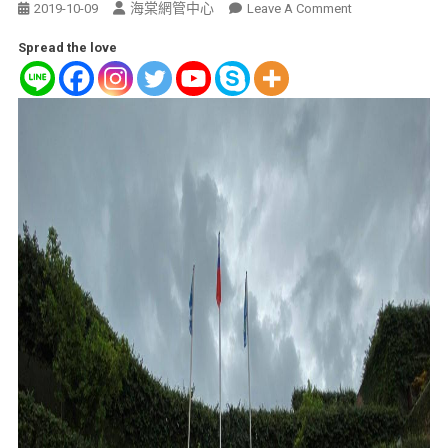
海棠網管中心
2019-10-09
Leave A Comment
Spread the love