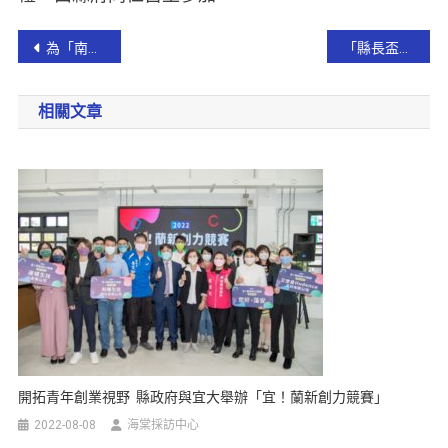
為「南方澳斷橋事件」祈福 慈濟志工與學生溫暖罹難者家屬心靈
「縣長盃星光歌唱大賽」有興趣鄉親 請把握機會報名！
相關文章
開拓青年創業視野 縣政府與宜大舉辦「宜！蘭新創力競賽」
2022-08-08
海棠採訪中心