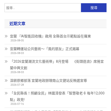
近期文章
宜蘭 『AI智能回收機』啟用 全縣首台示範點設在羅東
2026-08-05
宜蘭轉運站公共藝術～「風的朋友」正式揭幕
2026-08-03
「2026宜蘭潮流文化藝術祭」8月登場 《街頭造浪》席捲宜
蘭中興文創
2026-08-03
深耕原鄉部落 宜蘭地政辦理南山文健站反賄選宣導
2026-07-28
「全民縣長！照顧全民」林國漳發表「智慧敬老卡 每年12,000
點」政見!
2026-07-16