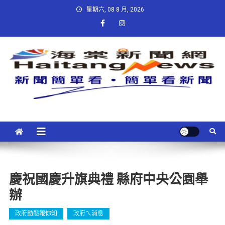
星期六, 08 8 月, 2026
慶祝國慶升旗典禮 縣府中央公園舉
辦
政府動態報你知
政府ㄟ消息