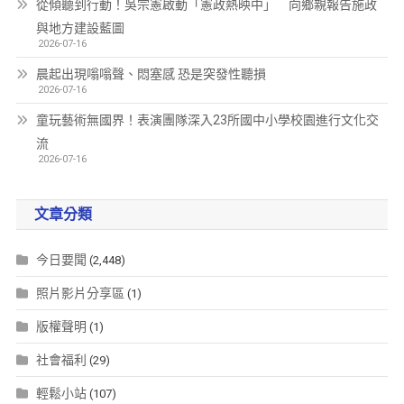
從傾聽到行動！吳宗憲啟動「憲政熱映中」 向鄉親報告施政
與地方建設藍圖
2026-07-16
晨起出現嗡嗡聲、悶塞感 恐是突發性聽損
2026-07-16
童玩藝術無國界！表演團隊深入23所國中小學校園進行文化交
流
2026-07-16
文章分類
今日要聞
(2,448)
照片影片分享區
(1)
版權聲明
(1)
社會福利
(29)
輕鬆小站
(107)