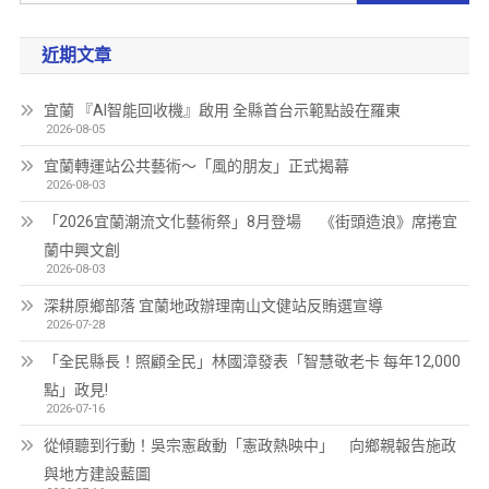
近期文章
宜蘭 『AI智能回收機』啟用 全縣首台示範點設在羅東
2026-08-05
宜蘭轉運站公共藝術～「風的朋友」正式揭幕
2026-08-03
「2026宜蘭潮流文化藝術祭」8月登場 《街頭造浪》席捲宜
蘭中興文創
2026-08-03
深耕原鄉部落 宜蘭地政辦理南山文健站反賄選宣導
2026-07-28
「全民縣長！照顧全民」林國漳發表「智慧敬老卡 每年12,000
點」政見!
2026-07-16
從傾聽到行動！吳宗憲啟動「憲政熱映中」 向鄉親報告施政
與地方建設藍圖