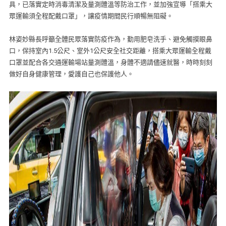
具，已落實定時消毒清潔及量測體溫等防治工作，並加強宣導「搭乘大
眾運輸須全程配戴口罩」，讓疫情期間民行順暢無阻礙。
林姿妙縣長呼籲全體民眾落實防疫作為，勤用肥皂洗手、避免觸摸眼鼻
口，保持室內1.5公尺、室外1公尺安全社交距離，搭乘大眾運輸全程戴
口罩並配合各交通運輸場站量測體溫，身體不適請儘速就醫，時時刻刻
做好自身健康管理，愛護自己也保護他人。