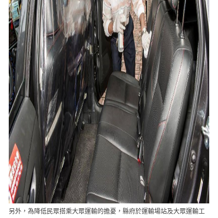
另外，為降低民眾搭乘大眾運輸的擔憂，縣府於運輸場站及大眾運輸工