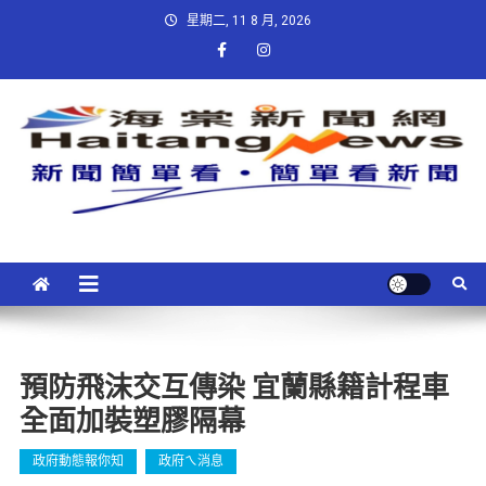
星期二, 11 8 月, 2026
預防飛沫交互傳染 宜蘭縣籍計程車
全面加裝塑膠隔幕
政府動態報你知
政府ㄟ消息