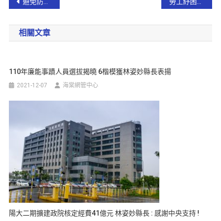
避免防疫破口 宜蘭國中周邊緊急消毒
勞工紓困3萬元補助 符合資格者請儘速向所屬職業工會申請
相關文章
110年廉能事蹟人員選拔揭曉 6楷模獲林姿妙縣長表揚
2021-12-07
海棠網管中心
陽大二期擴建政院核定經費41億元 林姿妙縣長 : 感謝中央支持 !