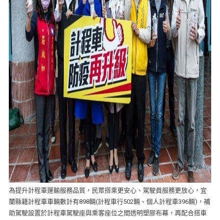
為提升計程車運輸服務品質，民眾搭乘更安心、駕駛員服務更放心，宜
蘭縣籍計程車車輛數計有898輛(計程車行502輛、個人計程車396輛)，補
助駕駛設置於計程車駕駛座與乘客座位之間透明塑膠布幕，再配合搭車