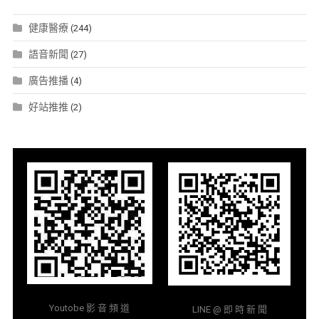
健康醫療
(244)
語音新聞
(27)
廣告推播
(4)
好站推推
(2)
Youtobe 影 音 頻 道
LINE @ 即 時 新 聞