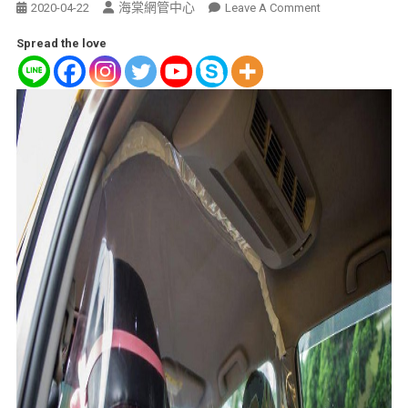
海棠網管中心
2020-04-22
Leave A Comment
Spread the love