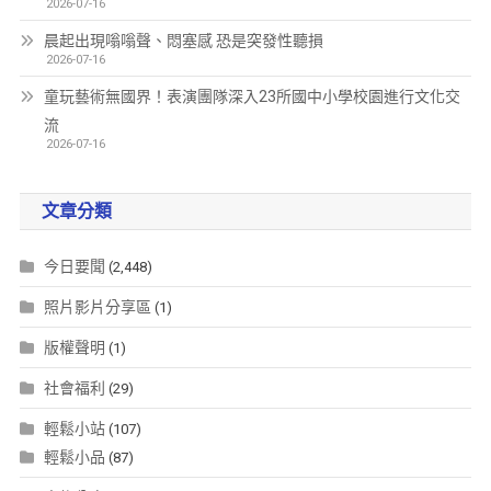
2026-07-16
晨起出現嗡嗡聲、悶塞感 恐是突發性聽損
2026-07-16
童玩藝術無國界！表演團隊深入23所國中小學校園進行文化交
流
2026-07-16
文章分類
今日要聞
(2,448)
照片影片分享區
(1)
版權聲明
(1)
社會福利
(29)
輕鬆小站
(107)
輕鬆小品
(87)