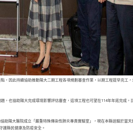
重點，因此持續協助推動陽大二期工程各項規劃審查作業，以期工程提早完工，
題，也協助陽大完成環境影響評估審查，這項工程也可望在114年年底完成，
資主動協助陽大醫院成立「嚴重特殊傳染性肺炎專責實驗室」，現在本縣送驗於當天
守護縣民健康及防疫安全。