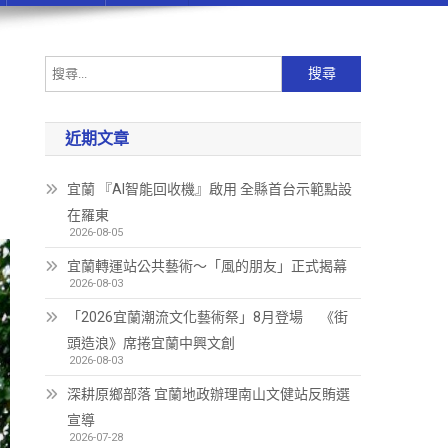
近期文章
宜蘭 『AI智能回收機』啟用 全縣首台示範點設
在羅東
2026-08-05
宜蘭轉運站公共藝術～「風的朋友」正式揭幕
2026-08-03
「2026宜蘭潮流文化藝術祭」8月登場 《街
頭造浪》席捲宜蘭中興文創
2026-08-03
深耕原鄉部落 宜蘭地政辦理南山文健站反賄選
宣導
2026-07-28