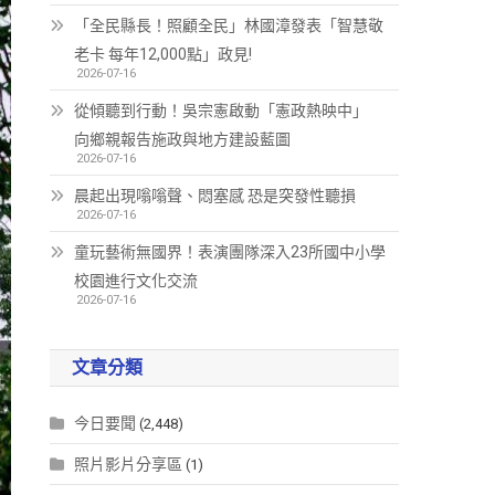
「全民縣長！照顧全民」林國漳發表「智慧敬
老卡 每年12,000點」政見!
2026-07-16
從傾聽到行動！吳宗憲啟動「憲政熱映中」
向鄉親報告施政與地方建設藍圖
2026-07-16
晨起出現嗡嗡聲、悶塞感 恐是突發性聽損
2026-07-16
童玩藝術無國界！表演團隊深入23所國中小學
校園進行文化交流
2026-07-16
文章分類
今日要聞
(2,448)
照片影片分享區
(1)