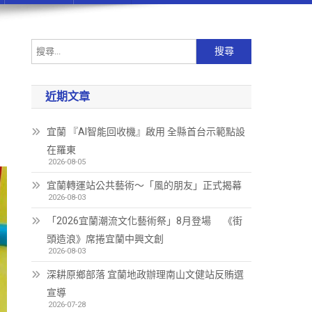
近期文章
宜蘭 『AI智能回收機』啟用 全縣首台示範點設
在羅東
2026-08-05
宜蘭轉運站公共藝術～「風的朋友」正式揭幕
2026-08-03
「2026宜蘭潮流文化藝術祭」8月登場 《街
頭造浪》席捲宜蘭中興文創
2026-08-03
深耕原鄉部落 宜蘭地政辦理南山文健站反賄選
宣導
2026-07-28