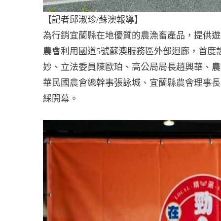
【記者邱淑珍/蘇澳報導】
為行銷宜蘭縣在地優質的農漁畜產品，提供遊
農會利用國道5號蘇澳服務區外部迴廊，首度設
妙、立法委員陳歐珀、高公局局長趙興華、農
華民國農會總幹事張詠城、宜蘭縣農會理事長
綵開幕。