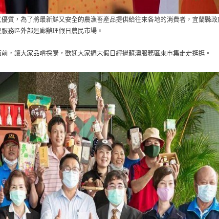
又優質，為了將最新鮮又安全的農漁畜產品提供給往來各地的消費者，宜蘭縣政
澳服務區外部迴廊辦理假日農民市場。
面前，讓大家品嚐採購，歡迎大家週末假日經過蘇澳服務區來市集走走逛逛。