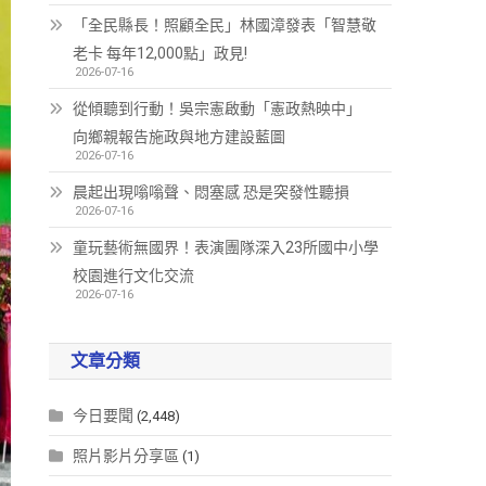
「全民縣長！照顧全民」林國漳發表「智慧敬
老卡 每年12,000點」政見!
2026-07-16
從傾聽到行動！吳宗憲啟動「憲政熱映中」
向鄉親報告施政與地方建設藍圖
2026-07-16
晨起出現嗡嗡聲、悶塞感 恐是突發性聽損
2026-07-16
童玩藝術無國界！表演團隊深入23所國中小學
校園進行文化交流
2026-07-16
文章分類
今日要聞
(2,448)
照片影片分享區
(1)