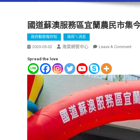
國道蘇澳服務區宜蘭農民市集
政府動態報你知
政府ㄟ消息
海棠網管中心
2020-05-02
Leave A Comment
Spread the love