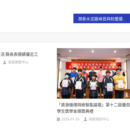
潤泰水泥廠噪音與粉塵擾民 居民向縣政府陳情
活 縣長表揚績優志工
海棠網管中心
「資源循環與綠智能論壇」第十二屆優
學生獎學金頒獎典禮
2026-01-26
海棠採訪中心