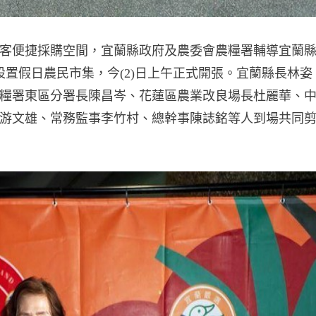
客便捷採購空間，宜蘭縣政府及農委會農糧署輔導宜蘭
置假日農民市集，今(2)日上午正式開張。宜蘭縣長林姿
糧署東區分署長陳昌岑、花蓮區農業改良場長杜麗華、
游文雄、常務監事李竹村、總幹事陳誌銘等人到場共同