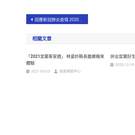
因應新冠肺炎疫情 2020宜蘭國際童玩節停辦
相關文章
「2021宜蘭客家週」 林姿妙縣長邀鄉親來
拚出宜蘭好生
體驗
2020-12-19
2021-03-03
海棠網管中心