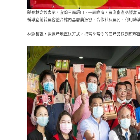
縣長林姿妙表示，宜蘭三面環山、一面臨海，農漁畜產品豐富
輔導宜蘭縣農會整合轄內基層農漁會、合作社及農民，利用蘇
林縣長說，透過產地直送方式，把當季當令的農產品送到遊客