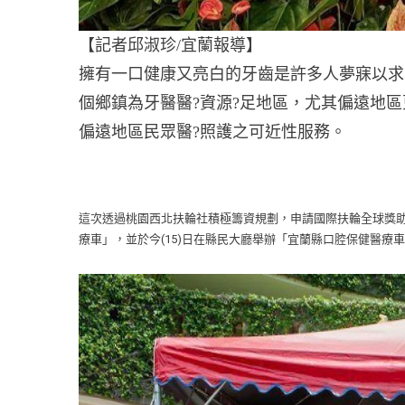
【記者邱淑珍/宜蘭報導】
擁有一口健康又亮白的牙齒是許多人夢寐以求
個鄉鎮為牙醫醫?資源?足地區，尤其偏遠地
偏遠地區民眾醫?照護之可近性服務。
這次透過桃園西北扶輪社積極籌資規劃，申請國際扶輪全球獎
療車」，並於今(15)日在縣民大廳舉辦「宜蘭縣口腔保健醫療