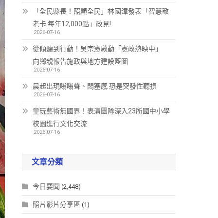
「全民縣長！照顧全民」林國漳發表「智慧敬
老卡 每年12,000點」政見!
2026-07-16
從傾聽到行動！吳宗憲啟動「憲政熱映中」
向鄉親報告施政與地方建設藍圖
2026-07-16
晨起出現嗡嗡聲、悶塞感 恐是突發性聽損
2026-07-16
童玩藝術無國界！表演團隊深入23所國中小學
校園進行文化交流
2026-07-16
文章分類
今日要聞
(2,448)
照片影片分享區
(1)