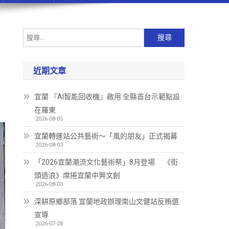
近期文章
宜蘭 『AI智能回收機』啟用 全縣首台示範點設
在羅東
2026-08-05
宜蘭轉運站公共藝術～「風的朋友」正式揭幕
2026-08-03
「2026宜蘭潮流文化藝術祭」8月登場 《街
頭造浪》席捲宜蘭中興文創
2026-08-03
深耕原鄉部落 宜蘭地政辦理南山文健站反賄選
宣導
2026-07-28