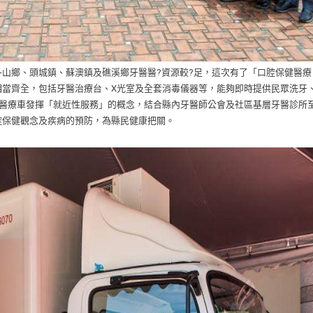
冬山鄉、頭城鎮、蘇澳鎮及礁溪鄉牙醫醫?資源較?足，
這次有了「口腔保健醫療
相當齊全，包括牙醫治療台、X光室及全套消毒儀器等，能夠即時提供民眾洗牙
健醫療車發揮「就近性服務」的概念，結合縣內牙醫師公會及社區基層牙醫診所
腔保健觀念及疾病的預防，為縣民健康把關。