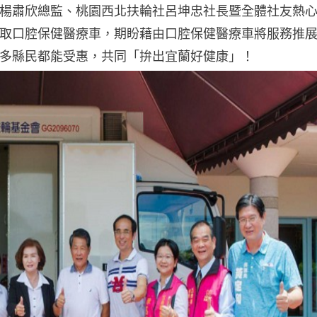
地區楊肅欣總監、桃園西北扶輪社呂坤忠社長暨全體社友熱
取口腔保健醫療車，期盼藉由口腔保健醫療車將服務推
多縣民都能受惠，共同「拚出宜蘭好健康」！