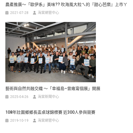
農產推廣～「歐伊系」美味?? 吹海風大粒ㄟ的『甜心芭樂』上市ㄚ
2021-07-28
海棠網管中心
藝術與自然共融交織 ～「幸福島–曾雍甯個展」開展
2025-04-26
海棠新聞中心
108年壯圍鄉鄉長盃桌球錦標賽 近300人參與競賽
2019-10-19
海棠網管中心