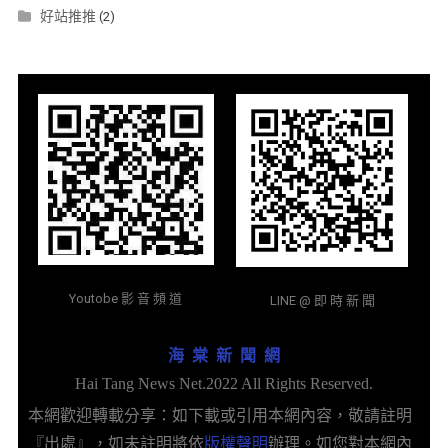
好站推推
(2)
Youtobe 影 音 頻 道
LINE @ 即 時 新 聞
海 棠 新 聞 網
Hai Tang News Net.2022 All Rights Reserved.
本網歡迎轉載分享：如下載或引用本網內容，敬請註明
『出處』，如未註明將依
版權聲明
辦理。如您對本網內