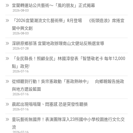
宜蘭轉運站公共藝術～「風的朋友」正式揭幕
2026-08-03
「2026宜蘭潮流文化藝術祭」8月登場 《街頭造浪》席捲宜
蘭中興文創
2026-08-03
深耕原鄉部落 宜蘭地政辦理南山文健站反賄選宣導
2026-07-28
「全民縣長！照顧全民」林國漳發表「智慧敬老卡 每年12,000
點」政見!
2026-07-16
從傾聽到行動！吳宗憲啟動「憲政熱映中」 向鄉親報告施政
與地方建設藍圖
2026-07-16
晨起出現嗡嗡聲、悶塞感 恐是突發性聽損
2026-07-16
童玩藝術無國界！表演團隊深入23所國中小學校園進行文化交
流
2026-07-16