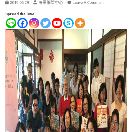
海棠網管中心
2019-06-29
Leave A Comment
Spread the love