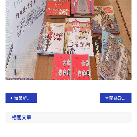
海棠新聞快報-礁溪十六結路～發生火燒車
宜蘭縣政府 免費敬老眼鏡活動7/1全面展開
相關文章