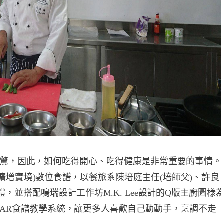
驚，因此，如何吃得開心、吃得健康是非常重要的事情
擴增實境)數位食譜，以餐旅系陳培庭主任(培師父)、許良
，並搭配鳴瑞設計工作坊M.K. Lee設計的Q版主廚圖樣
AR食譜教學系統，讓更多人喜歡自己動動手，烹調不走