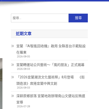
近期文章
宜蘭 『AI智能回收機』啟用 全縣首台示範點設
在羅東
2026-08-05
宜蘭轉運站公共藝術～「風的朋友」正式揭幕
2026-08-03
「2026宜蘭潮流文化藝術祭」8月登場 《街
頭造浪》席捲宜蘭中興文創
2026-08-03
深耕原鄉部落 宜蘭地政辦理南山文健站反賄選
宣導
2026-07-28