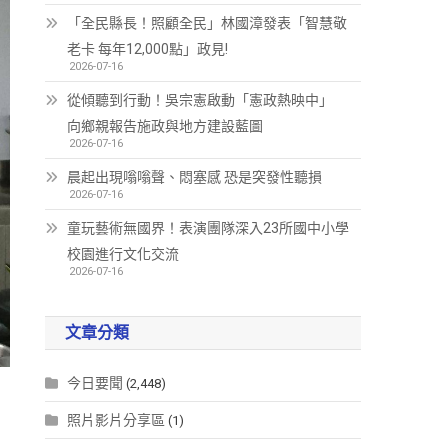
「全民縣長！照顧全民」林國漳發表「智慧敬
老卡 每年12,000點」政見!
2026-07-16
從傾聽到行動！吳宗憲啟動「憲政熱映中」
向鄉親報告施政與地方建設藍圖
2026-07-16
晨起出現嗡嗡聲、悶塞感 恐是突發性聽損
2026-07-16
童玩藝術無國界！表演團隊深入23所國中小學
校園進行文化交流
2026-07-16
文章分類
今日要聞
(2,448)
照片影片分享區
(1)