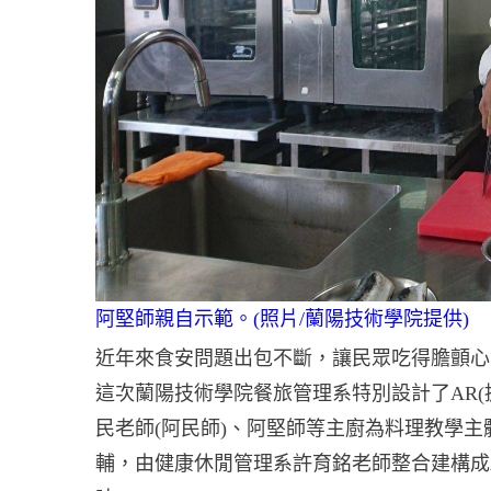
阿堅師親自示範。(照片/蘭陽技術學院提供)
近年來食安問題出包不斷，讓民眾吃得膽顫心
這次蘭陽技術學院餐旅管理系特別設計了AR(
民老師(阿民師)、阿堅師等主廚為料理教學主體
輔，由健康休閒管理系許育銘老師整合建構成