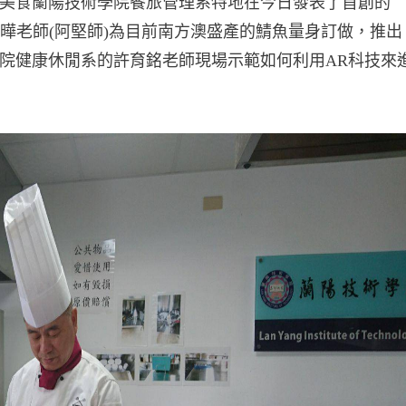
美食蘭陽技術學院餐旅管理系特地在今日發表了首創的
楷曄老師(阿堅師)為目前南方澳盛產的鯖魚量身訂做，推出
院健康休閒系的許育銘老師現場示範如何利用AR科技來