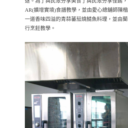
逐。為了與民眾分享美食了與民眾分享佳餚，
AR(擴增實境)食譜教學，並由愛心總舖師陳
一道香味四溢的青蒜蕃茄燒鯖魚料理，並由蘭
行烹飪教學。