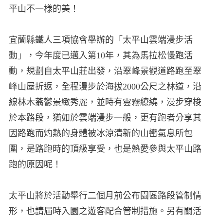
平山不一樣的美！
宜蘭縣鐵人三項協會舉辦的「太平山雲端漫步活
動」，今年度已邁入第10年，其為馬拉松慢跑活
動，規劃自太平山莊出發，沿翠峰景觀道路跑至翠
峰山屋折返，全程漫步於海拔2000公尺之林道，沿
線林木蓊鬱景緻秀麗，並時有雲霧繚繞，漫步穿梭
於本路段，猶如於雲端漫步一般，更有跑者分享其
因路跑而灼熱的身體被冰涼清新的山巒氣息所包
圍，是路跑時的頂級享受，也是熱愛參與太平山路
跑的原因呢！
太平山將於活動舉行二個月前公布園區路段管制情
形，也請屆時入園之遊客配合管制措施。另有關活