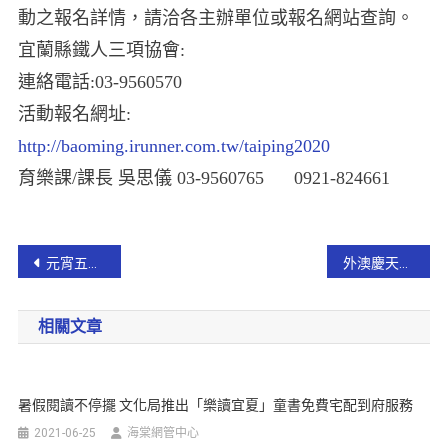
動之報名詳情，請洽各主辦單位或報名網站查詢。
宜蘭縣鐵人三項協會:
連絡電話:03-9560570
活動報名網址:
http://baoming.irunner.com.tw/taiping2020
育樂課/課長 吳思儀 03-9560765 0921-824661
元宵五穀廟鞭春牛 宜市限量發送平安五穀米與鼠年DIY燈籠
外澳慶天宮「烏面天公」 沙灘過火【影音新聞】
相關文章
暑假閱讀不停擺 文化局推出「樂讀宜夏」童書免費宅配到府服務
2021-06-25
海棠網管中心