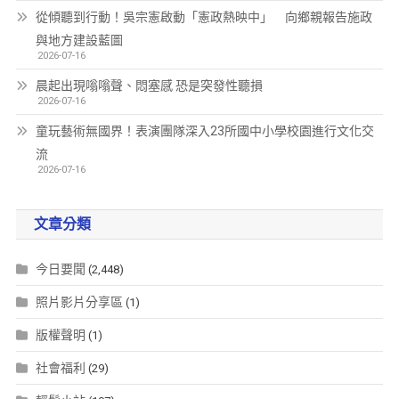
從傾聽到行動！吳宗憲啟動「憲政熱映中」 向鄉親報告施政
與地方建設藍圖
2026-07-16
晨起出現嗡嗡聲、悶塞感 恐是突發性聽損
2026-07-16
童玩藝術無國界！表演團隊深入23所國中小學校園進行文化交
流
2026-07-16
文章分類
今日要聞
(2,448)
照片影片分享區
(1)
版權聲明
(1)
社會福利
(29)