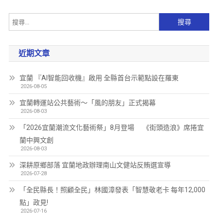
近期文章
宜蘭 『AI智能回收機』啟用 全縣首台示範點設在羅東
2026-08-05
宜蘭轉運站公共藝術～「風的朋友」正式揭幕
2026-08-03
「2026宜蘭潮流文化藝術祭」8月登場 《街頭造浪》席捲宜
蘭中興文創
2026-08-03
深耕原鄉部落 宜蘭地政辦理南山文健站反賄選宣導
2026-07-28
「全民縣長！照顧全民」林國漳發表「智慧敬老卡 每年12,000
點」政見!
2026-07-16