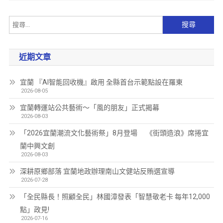
近期文章
宜蘭 『AI智能回收機』啟用 全縣首台示範點設在羅東
2026-08-05
宜蘭轉運站公共藝術～「風的朋友」正式揭幕
2026-08-03
「2026宜蘭潮流文化藝術祭」8月登場 《街頭造浪》席捲宜
蘭中興文創
2026-08-03
深耕原鄉部落 宜蘭地政辦理南山文健站反賄選宣導
2026-07-28
「全民縣長！照顧全民」林國漳發表「智慧敬老卡 每年12,000
點」政見!
2026-07-16