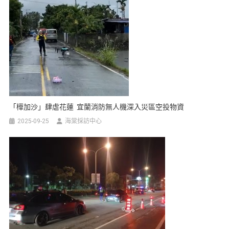
「樺加沙」肆虐花蓮 宜蘭消防無人機深入災區空投物資
2025-09-25
海棠採訪中心