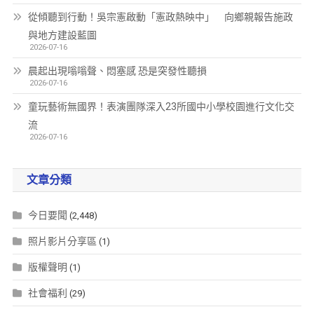
從傾聽到行動！吳宗憲啟動「憲政熱映中」 向鄉親報告施政
與地方建設藍圖
2026-07-16
晨起出現嗡嗡聲、悶塞感 恐是突發性聽損
2026-07-16
童玩藝術無國界！表演團隊深入23所國中小學校園進行文化交
流
2026-07-16
文章分類
今日要聞
(2,448)
照片影片分享區
(1)
版權聲明
(1)
社會福利
(29)