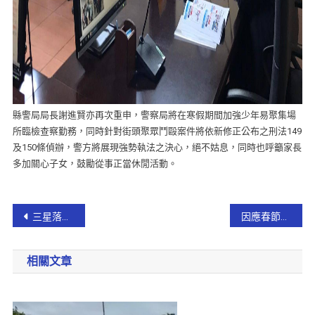
縣警局局長謝進賢亦再次重申，警察局將在寒假期間加強少年易聚集場
所臨檢查察勤務，同時針對街頭聚眾鬥毆案件將依新修正公布之刑法149
及150條偵辦，警方將展現強勢執法之決心，絕不姑息，同時也呼籲家長
多加關心子女，鼓勵從事正當休閒活動。
三星落安農溪落羽松秘境 燈光水舞秀等您來探訪
因應春節連假 宜警總動員加強蘇花改道路交通順暢 【影音新聞】
相關文章