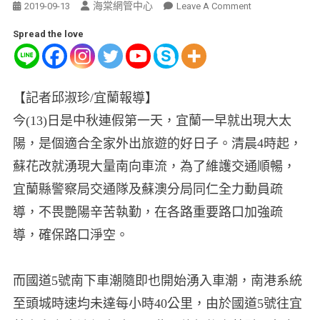
海棠網管中心
2019-09-13
Leave A Comment
Spread the love
【記者邱淑珍/宜蘭報導】
今(13)日是中秋連假第一天，宜蘭一早就出現大太
陽，是個適合全家外出旅遊的好日子。清晨4時起，
蘇花改就湧現大量南向車流，為了維護交通順暢，
宜蘭縣警察局交通隊及蘇澳分局同仁全力動員疏
導，不畏艷陽辛苦執勤，在各路重要路口加強疏
導，確保路口淨空。
而國道5號南下車潮隨即也開始湧入車潮，南港系統
至頭城時速均未達每小時40公里，由於國道5號往宜