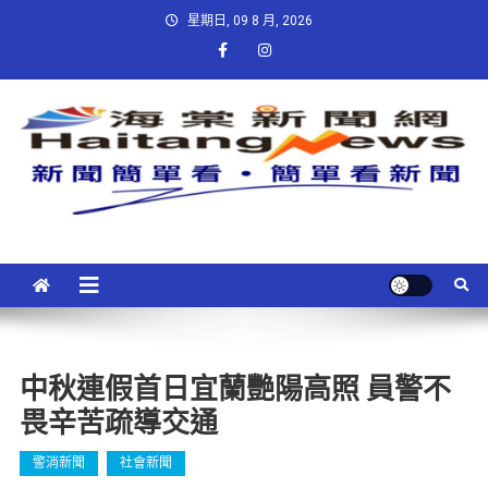
星期日, 09 8 月, 2026
中秋連假首日宜蘭艷陽高照 員警不
畏辛苦疏導交通
警消新聞
社會新聞