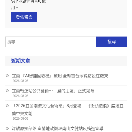
供下次發佈留言時使
用。
近期文章
宜蘭 『AI智能回收機』啟用 全縣首台示範點設在羅東
2026-08-05
宜蘭轉運站公共藝術～「風的朋友」正式揭幕
2026-08-03
「2026宜蘭潮流文化藝術祭」8月登場 《街頭造浪》席捲宜
蘭中興文創
2026-08-03
深耕原鄉部落 宜蘭地政辦理南山文健站反賄選宣導