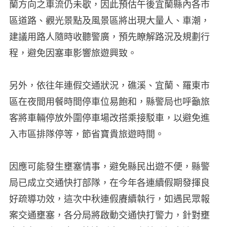
蘭方向之車流仍未歇，因此預估午後宜蘭縣內各市
區道路、觀光景點及風景區將出現大量人、車潮，
建議用路人隨時收聽警廣，預先瞭解路況及規劃行
程，避免因塞車影響旅遊興致。
另外，依往年連假交通狀況，礁溪、宜蘭、羅東市
區在夜間用餐時間停車位易飽和，縣警局也呼籲旅
客將車輛停放外圍停車場改搭乘接駁車，以避免進
入市區排隊停等，節省寶貴旅遊時間。
因應可能發生壅塞情事，避免縣民出遊不便，縣警
局已成立交通快打部隊，在今年各連續假期發揮良
好疏導功效，這次中秋連假賡續執行，如遇民眾報
案交通壅塞，各分局將啟動交通快打警力，針對壅