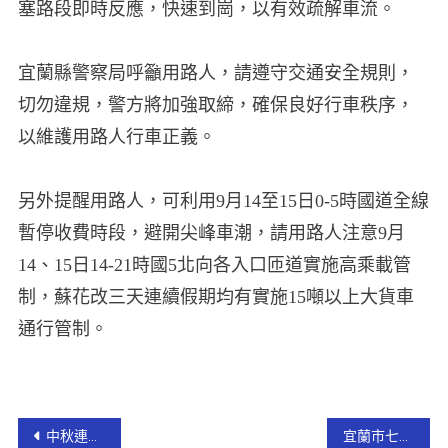
塞路段即時反應，快速到崗，以有效疏解車流。
宜蘭縣警察局呼籲用路人，請遵守交通安全規則，
切勿違規，警方將加強取締，確保良好行車秩序，
以維護用路人行車正義。
另外提醒用路人，可利用9月14至15日0-5時國道全線
暫停收費時段，避開尖峰車潮，請用路人注意9月
14、15日14-21時國5北向各入口匝道實施高乘載管
制，蘇花改三天連續假期均有實施15噸以上大貨車
通行管制。
中秋連假 林姿妙縣長至陽大慰問辛苦的醫護人員
宜蘭市七張路慈雲寺外增設勁好行公車站牌