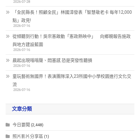
2026-07-28
「全民縣長！照顧全民」林國漳發表「智慧敬老卡 每年12,000
點」政見!
2026-07-16
從傾聽到行動！吳宗憲啟動「憲政熱映中」 向鄉親報告施政
與地方建設藍圖
2026-07-16
晨起出現嗡嗡聲、悶塞感 恐是突發性聽損
2026-07-16
童玩藝術無國界！表演團隊深入23所國中小學校園進行文化交
流
2026-07-16
文章分類
今日要聞
(2,448)
照片影片分享區
(1)