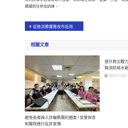
踴躍前往參加訓練。
促進消費響應夜市抵用券 宜蘭市公所發放2,000張消費回饋券！
相關文章
提升救災戰力
縣消防局水箱
2021-12-01
避免長者掉入詐騙集團的圈套 ! 宜警與杏
和醫院進行反詐宣傳