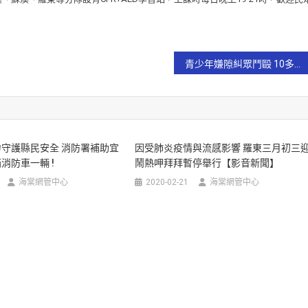
青少年嫌隙糾眾鬥毆 10多人遭警帶回偵辦【影音新聞】
守護縣民安全 消防署補助宜
因受肺炎疫情與流感影響 羅東三月初三
消防車一輛 !
鬧熱呷拜拜暫停舉行【影音新聞】
海棠網管中心
2020-02-21
海棠網管中心