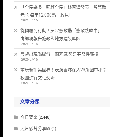
「全民縣長！照顧全民」林國漳發表「智慧敬
老卡 每年12,000點」政見!
2026-07-16
從傾聽到行動！吳宗憲啟動「憲政熱映中」
向鄉親報告施政與地方建設藍圖
2026-07-16
晨起出現嗡嗡聲、悶塞感 恐是突發性聽損
2026-07-16
童玩藝術無國界！表演團隊深入23所國中小學
校園進行文化交流
2026-07-16
文章分類
今日要聞
(2,448)
照片影片分享區
(1)