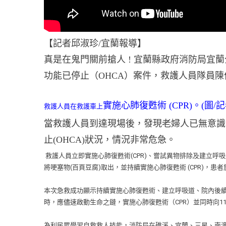
【記者邱淑珍/宜蘭報導】
真是在鬼門關前搶人 ! 宜蘭縣政府消防局宜蘭
功能已停止（OHCA）案件，救護人員隊員
實施心肺復甦術 (CPR)。(圖/
救護人員在救護車上
當救護人員到達現場後，發現老婦人已無意識
止(OHCA)狀況，情況非常危急。
救護人員立即實施心肺復甦術(CPR)、嘗試異物排除及建立呼吸
將哽塞物(百頁豆腐)取出，並持續實施心肺復甦術 (CPR)，患
本次急救成功顯示持續實施心肺復甦術、建立呼吸道、院內後
時，應儘速啟動生命之鏈，實施心肺復甦術（CPR）並同時向1
為利民眾學習自救救人技能，消防局在礁溪、宜蘭、三星、南澳、蘇