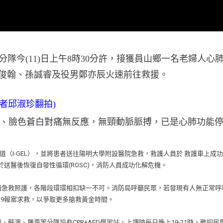
分隊今(11)日上午8時30分許，接獲員山鄉一名老婦人心
陳俊翰、孫誠睿及役男鄭亦辰火速前往救援。
記者邱淑珍翻拍)
、臉色蒼白對痛無反應，無頸動脈脈搏，已是心肺功能
道（I-GEL），並將患者送往陽明大學附設醫院急救，救護人員於 救護車上成功
者於送醫後恢復自發性循環(ROSC)，消防人員成功化解危機。
續急救照護，各階段環環相扣缺一不可。消防局呼籲民眾，若發現有人無正常呼
19報案求救，以爭取更多搶救黃金時間。
澳、羅東等分隊設有CPR+AED學習站，上課時每日晚上19-21時，歡迎民