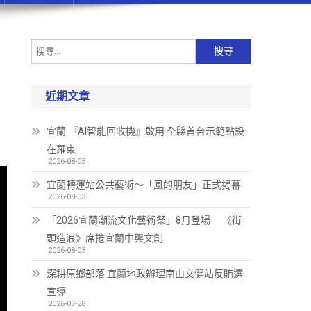
近期文章
宜蘭 『AI智能回收機』啟用 全縣首台示範點設
在羅東
2026-08-05
宜蘭轉運站公共藝術～「風的朋友」正式揭幕
2026-08-03
「2026宜蘭潮流文化藝術祭」8月登場 《街
頭造浪》席捲宜蘭中興文創
2026-08-03
深耕原鄉部落 宜蘭地政辦理南山文健站反賄選
宣導
2026-07-28