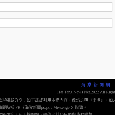
海 棠 新 聞 網
Hai Tang News Net.2022 All Right
歡迎轉載分享：如下載或引用本網內容，敬請註明『出處』，如
即時採 FB《海棠新聞po.po / Messenger》聯繫。
本網內容涉及版權問題，請作者於10日內與我們聯繫。