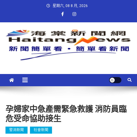
星期六, 08 8 月, 2026
孕婦家中急產需緊急救護 消防員臨
危受命協助接生
警消新聞
社會新聞