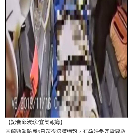
【記者邱淑珍/宜蘭報導】
宜蘭縣消防局6日深夜接獲通報，有孕婦急產需要救