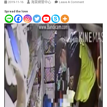
海棠網管中心
2019-11-16
Leave A Comment
Spread the love