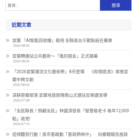
近期文章
宜蘭 『AI智能回收機』啟用 全縣首台示範點設在羅東
2026-08-05
宜蘭轉運站公共藝術～「風的朋友」正式揭幕
2026-08-03
「2026宜蘭潮流文化藝術祭」8月登場 《街頭造浪》席捲宜
蘭中興文創
2026-08-03
深耕原鄉部落 宜蘭地政辦理南山文健站反賄選宣導
2026-07-28
「全民縣長！照顧全民」林國漳發表「智慧敬老卡 每年12,000
點」政見!
2026-07-16
從傾聽到行動！吳宗憲啟動「憲政熱映中」 向鄉親報告施政