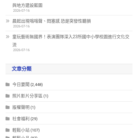
與地方建設藍圖
2026-07-16
晨起出現嗡嗡聲、悶塞感 恐是突發性聽損
2026-07-16
童玩藝術無國界！表演團隊深入23所國中小學校園進行文化交
流
2026-07-16
文章分類
今日要聞
(2,448)
照片影片分享區
(1)
版權聲明
(1)
社會福利
(29)
輕鬆小站
(107)