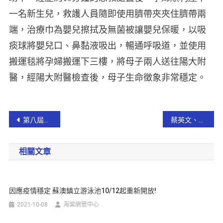
一名新生兒，救護人員隨即使用臍帶夾夾住臍帶兩
端，治療巾為嬰兒擦拭及無菌被讓嬰兒保暖，以吸
痰球將嬰兒口、鼻黏液吸出，暢通呼吸道，並使用
搬運毯將孕婦搬運下三樓，將母子兩人送往陽大附
醫，經陽大附醫檢查後，母子生命徵象非常穩定。
第八屆「宜蘭文化獎」頒獎 林姿妙縣長頒贈獎座表揚【影音新聞】
蔡英文、陳歐珀宜蘭勞工後援會成立暨力挺高鐵延伸宜蘭活動
相關文章
因應疫情穩定 蘇澳鎮立游泳池10/12起重新開放!
2021-10-08
海棠網管中心