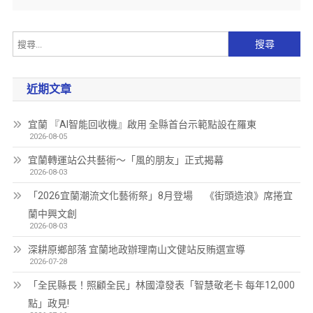
近期文章
宜蘭 『AI智能回收機』啟用 全縣首台示範點設在羅東
2026-08-05
宜蘭轉運站公共藝術～「風的朋友」正式揭幕
2026-08-03
「2026宜蘭潮流文化藝術祭」8月登場 《街頭造浪》席捲宜
蘭中興文創
2026-08-03
深耕原鄉部落 宜蘭地政辦理南山文健站反賄選宣導
2026-07-28
「全民縣長！照顧全民」林國漳發表「智慧敬老卡 每年12,000
點」政見!