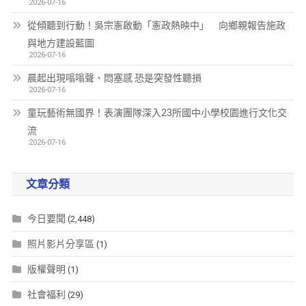
2026-07-16
從傾聽到行動！吳宗憲啟動「憲政熱映中」 向鄉親報告施政
與地方建設藍圖
2026-07-16
晨起出現嗡嗡聲、悶塞感 恐是突發性聽損
2026-07-16
童玩藝術無國界！表演團隊深入23所國中小學校園進行文化交
流
2026-07-16
文章分類
今日要聞
(2,448)
照片影片分享區
(1)
版權聲明
(1)
社會福利
(29)