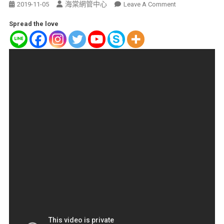
海棠網管中心
2019-11-05
Leave A Comment
Spread the love