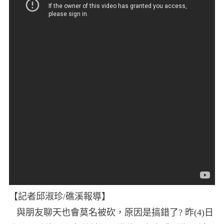
【記者邱淑珍/礁溪報導】
與朋友聊天也會莫名被砍，原因是搞錯了? 昨(4)日