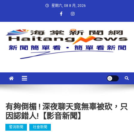
星期六, 08 8 月, 2026
有夠倒楣 ! 深夜聊天竟無辜被砍，只
因認錯人!【影音新聞】
警消新聞
社會新聞