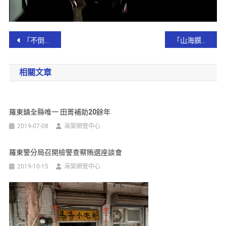
「不倒騎士、活出生命騎跡」 抗癌勇士騎單車環台圓夢
「山海饌」～頭城小吃美食節啟動 上網投票就有機會抽iPad !【影音新聞】
相關文章
羅東鎮全縣唯一 田菁補助20餘年
2019-07-08
海棠網管中心
羅東警分局召開檢警查察賄選座談會
2019-10-15
海棠網管中心