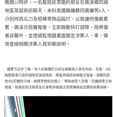
晚間22時許，一名藍姓民眾邀約朋友在礁溪鄉四城
地區某超商前聊天，未料竟遭蘇嫌夥同黃嫌等6人，
分別持西瓜刀及棍棒等物品毆打，以致讓他傷痕累
累，礁溪分局獲報後，立即啟動快打部隊，除將傷
者送醫外，並透過監視器畫面鎖定涉案人、車，連
夜查緝相關涉案人員到案說明。
據警方初步了解，砍人的蘇嫌於日前在網路與人發生糾紛、互嗆，4日
晚間駕車行經四城地區某超商前，將藍男誤認為網路互嗆者，遂夥同其
他5位犯嫌持刀械、棍棒等物前往傷人，導致被害人受傷。犯嫌經警方詢
問後，依違反刑法傷害及社會秩序維護法等罪嫌移送宜蘭地檢署偵辦。