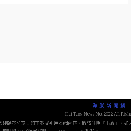
海 棠 新 聞 網
Hai Tang News Net.2022 All Right
歡迎轉載分享：如下載或引用本網內容，敬請註明『出處』，如