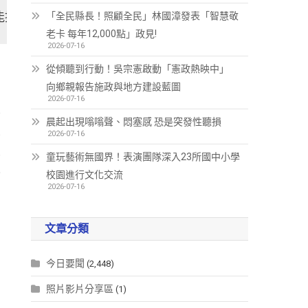
能提升幼兒的專注力、身體發育、智力發展、語言能力、
「全民縣長！照顧全民」林國漳發表「智慧敬
老卡 每年12,000點」政見!
2026-07-16
從傾聽到行動！吳宗憲啟動「憲政熱映中」
向鄉親報告施政與地方建設藍圖
2026-07-16
重
晨起出現嗡嗡聲、悶塞感 恐是突發性聽損
並
2026-07-16
兒
童玩藝術無國界！表演團隊深入23所國中小學
全
校園進行文化交流
2026-07-16
文章分類
有
今日要聞
(2,448)
照片影片分享區
(1)