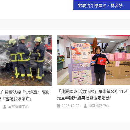
歡慶清潔隊員節，林姿妙縣長表揚資深清潔隊員
「我愛羅東 活力無限」羅東鎮公所115年
自撞標誌桿『火燒車』 駕駛
元旦舉辦升旗典禮暨健走活動!
米『當場腦爆漿亡』
2025-12-23
海棠採訪中心
海棠新聞中心