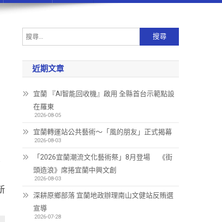
近期文章
宜蘭 『AI智能回收機』啟用 全縣首台示範點設
在羅東
2026-08-05
宜蘭轉運站公共藝術～「風的朋友」正式揭幕
2026-08-03
重
「2026宜蘭潮流文化藝術祭」8月登場 《街
頭造浪》席捲宜蘭中興文創
宜
2026-08-03
新
深耕原鄉部落 宜蘭地政辦理南山文健站反賄選
宣導
2026-07-28