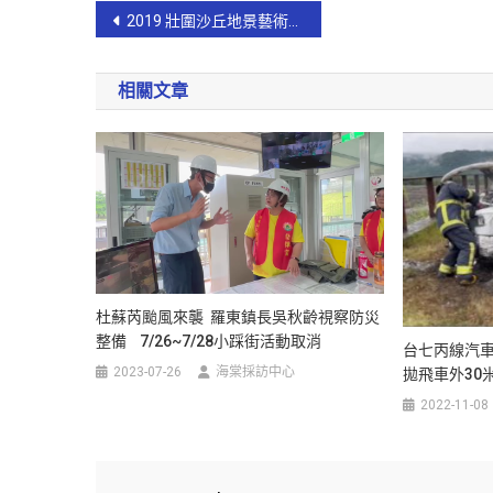
2019 壯圍沙丘地景藝術節15日起展開 ?姿妙縣長今訪壯圍沙丘
相關文章
杜蘇芮颱風來襲 羅東鎮長吳秋齡視察防災
整備 7/26~7/28小踩街活動取消
台七丙線汽車
2023-07-26
海棠採訪中心
拋飛車外30
2022-11-08