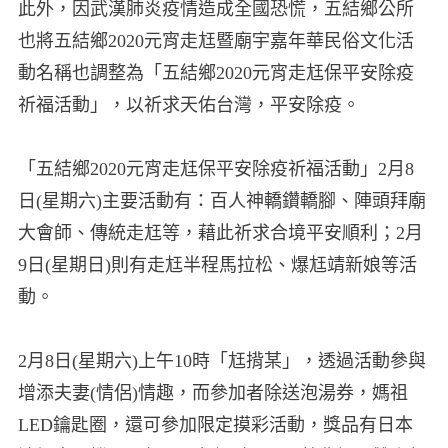
此外，因武漢肺炎疫情造成全國恐慌，五結鄉公所
也將五結鄉2020元宵走尪暨廟宇嘉年華民俗文化活
動名稱也調整為「五結鄉2020元宵走尪保平安除疫
祈福活動」，以祈求天佑台灣，平安除疫。
「五結鄉2020元宵走尪保平安除疫祈福活動」
2月8
日(星期六)主要活動有：百人神轎鑽轎腳、陣頭拜廟
大會師、傳統走尪等，藉此祈求合境平安順利；2月
9日(星期日)則有走尪半程馬拉松、爆尪靖新娘等活
動。
2月8日(星期六)上午10時「尪揹某」，透過活動參與
增添夫妻(情侶)情趣，而參加者除送泡湯券，媽祖
LED鑰匙圈，還可參加限定摸彩活動，獎品有日本