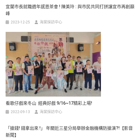
宜蘭市長就職週年感恩茶會 ! 陳美玲 : 與市民共同打拼讓宜市再創巔
峰
2023-12-25
海棠採訪中心
看歌仔戲來冬山 經典好戲 9/16~17精彩上場!
2022-09-13
海棠採訪中心
「搶錢! 錢拿出來 !」 年關近三星分局舉辦金融機構防搶演?!【影音
新聞】