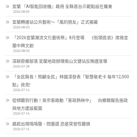
宜蘭 『AI智能回收機』啟用 全縣首台示範點設在羅東
2026-08-05
宜蘭轉運站公共藝術～「風的朋友」正式揭幕
2026-08-03
「2026宜蘭潮流文化藝術祭」8月登場 《街頭造浪》席捲宜
蘭中興文創
2026-08-03
深耕原鄉部落 宜蘭地政辦理南山文健站反賄選宣導
2026-07-28
「全民縣長！照顧全民」林國漳發表「智慧敬老卡 每年12,000
點」政見!
2026-07-16
從傾聽到行動！吳宗憲啟動「憲政熱映中」 向鄉親報告施政
與地方建設藍圖
2026-07-16
晨起出現嗡嗡聲、悶塞感 恐是突發性聽損
2026-07-16