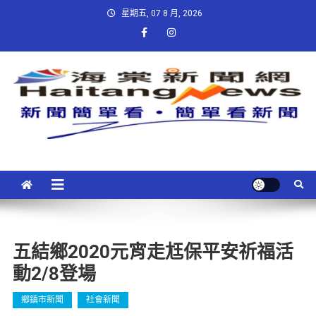
星期五, 07 8 月, 2026
五結鄉2020元宵走尪保平安祈福活
動2/8登場
鄉鎮市新聞
社會新聞