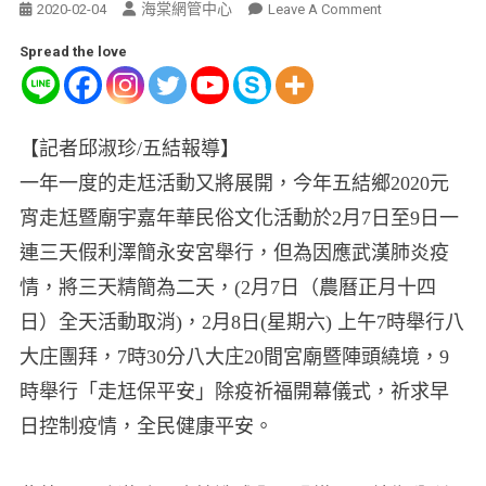
海棠網管中心
2020-02-04
Leave A Comment
Spread the love
【記者邱淑珍/五結報導】
一年一度的走尪活動又將展開，今年五結鄉2020元
宵走尪暨廟宇嘉年華民俗文化活動於2月7日至9日一
連三天假利澤簡永安宮舉行，但為因應武漢肺炎疫
情，將三天精簡為二天，(2月7日（農曆正月十四
日）全天活動取消)，2月8日(星期六) 上午7時舉行八
大庄團拜，7時30分八大庄20間宮廟暨陣頭繞境，9
時舉行「走尪保平安」除疫祈福開幕儀式，祈求早
日控制疫情，全民健康平安。