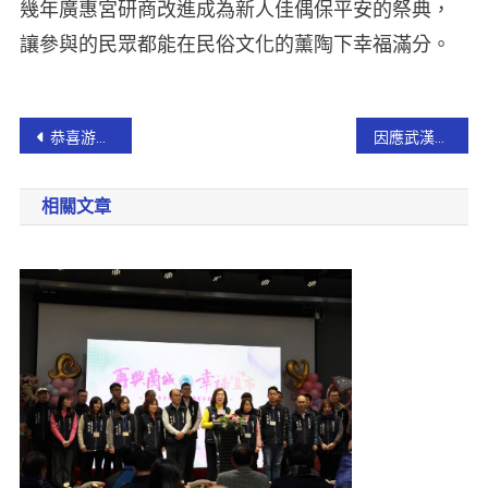
幾年廣惠宮研商改進成為新人佳偶保平安的祭典，
讓參與的民眾都能在民俗文化的薰陶下幸福滿分。
恭喜游錫?當選立法院院長 鎮殿土地公縣長戴官帽贈藏頭文祝賀
因應武漢肺炎 宜警用指揮棒型酒精檢知器測酒駕【影音新聞】
相關文章