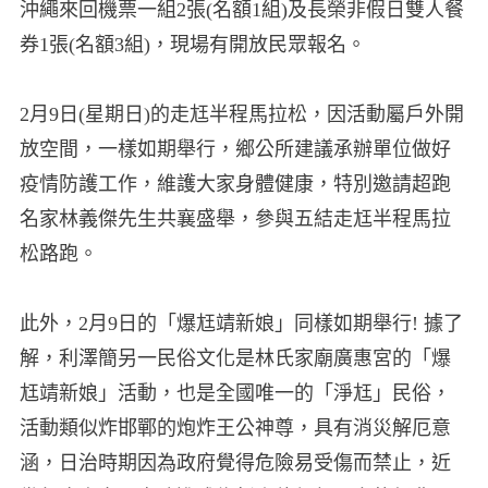
沖繩來回機票一組2張(名額1組)及長榮非假日雙人餐
券1張(名額3組)，現場有開放民眾報名。
2月9日(星期日)的走尪半程馬拉松，因活動屬戶外開
放空間，一樣如期舉行，鄉公所建議承辦單位做好
疫情防護工作，維護大家身體健康，特別邀請超跑
名家林義傑先生共襄盛舉，參與五結走尪半程馬拉
松路跑。
此外，2月9日的「爆尪靖新娘」同樣如期舉行! 據了
解，利澤簡另一民俗文化是林氏家廟廣惠宮的「爆
尪靖新娘」活動，也是全國唯一的「淨尪」民俗，
活動類似炸邯鄲的炮炸王公神尊，具有消災解厄意
涵，日治時期因為政府覺得危險易受傷而禁止，近