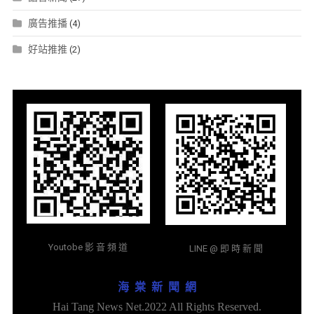
廣告推播
(4)
好站推推
(2)
Youtobe 影 音 頻 道
LINE @ 即 時 新 聞
海 棠 新 聞 網
Hai Tang News Net.2022 All Rights Reserved.