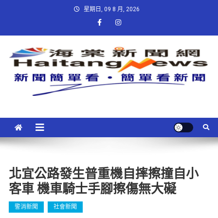
星期日, 09 8 月, 2026
北宜公路發生普重機自摔擦撞自小
客車 機車騎士手腳擦傷無大礙
警消新聞
社會新聞