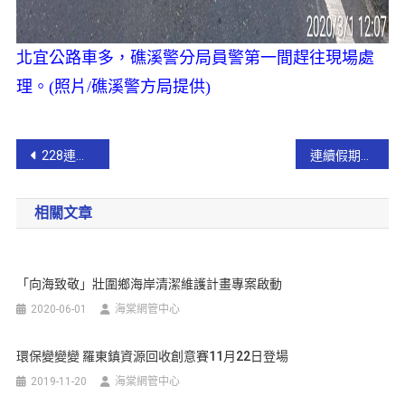
北宜公路車多，礁溪警分局員警第一間趕往現場處
理。
(照片/礁溪警方局提供)
228連假收假日 宜警加強交通疏導【影音新聞】
連續假期勤務不打烊 海巡宜基連線查獲私菸【影音新聞】
相關文章
「向海致敬」壯圍鄉海岸清潔維護計畫專案啟動
2020-06-01
海棠網管中心
環保變變變 羅東鎮資源回收創意賽11月22日登場
2019-11-20
海棠網管中心