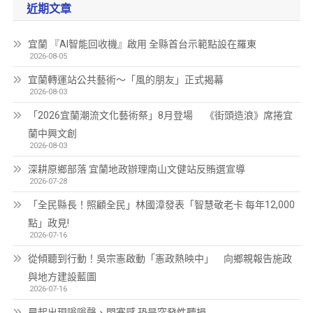
近期文章
宜蘭 『AI智能回收機』啟用 全縣首台示範點設在羅東
2026-08-05
宜蘭轉運站公共藝術～「風的朋友」正式揭幕
2026-08-03
「2026宜蘭潮流文化藝術祭」8月登場 《街頭造浪》席捲宜
蘭中興文創
2026-08-03
深耕原鄉部落 宜蘭地政辦理南山文健站反賄選宣導
2026-07-28
「全民縣長！照顧全民」林國漳發表「智慧敬老卡 每年12,000
點」政見!
2026-07-16
從傾聽到行動！吳宗憲啟動「憲政熱映中」 向鄉親報告施政
與地方建設藍圖
2026-07-16
晨起出現嗡嗡聲、悶塞感 恐是突發性聽損