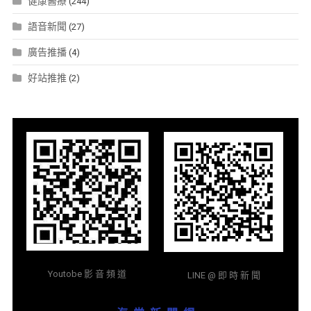
健康醫療
(244)
語音新聞
(27)
廣告推播
(4)
好站推推
(2)
Youtobe 影 音 頻 道
LINE @ 即 時 新 聞