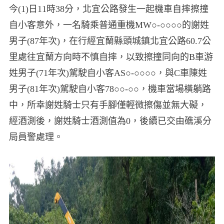
今(1)日11時38分，北宜公路發生一起機車自摔擦撞
自小客意外，一名騎乘普通重機MW○-○○○○
的謝姓
男子(87年次)，在行經宜蘭縣頭城鎮北宜公路60.7公
里處往宜蘭方向時不慎自摔，以致擦撞同向的B車游
姓男子(71年次)駕駛自小客AS○-○○○○，與C車陳姓
男子(81年次)駕駛自小客78○○-○○，機車當場橫躺路
中，所幸謝姓騎士只有手腳僅輕微擦傷並無大礙，
經酒測後，謝姓騎士酒測值為0，後續已交由礁溪分
局員警處理。