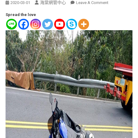
海棠網管中心
2020-03-01
Leave A Comment
Spread the love