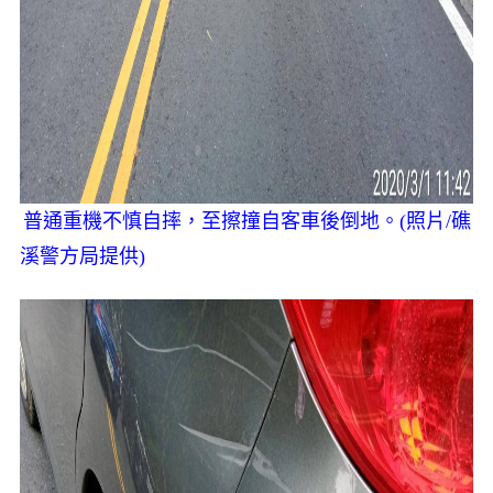
普通重機不慎自摔，至擦撞自客車後倒地。(照片/礁
溪警方局提供)