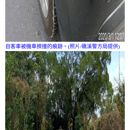
自客車被機車擦撞的痕跡。
(照片/礁溪警方局提供)