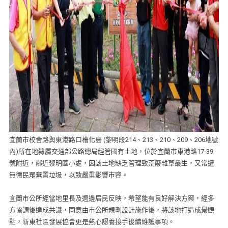
宜蘭市校舍路與東港路口槽化島 (黎明段214、213、210、209、206地號
內)所在地隸屬交通部公路總局經管國有土地，位於宜蘭市東港路17-39
號附近，鄰近黎明國小處，因該土地缺乏管理致荒廢雜草叢生，又常遭
無德民眾棄置垃圾，以致嚴重影響市容。
宜蘭市公所經當地里長及週邊居民反映，希望能有良好解決方案，經多
方協調後達成共識，同意由市公所規劃設計施作後，將該地打造成景觀
點，新東社區發展協會更是熱心認養接手後續維護事項。