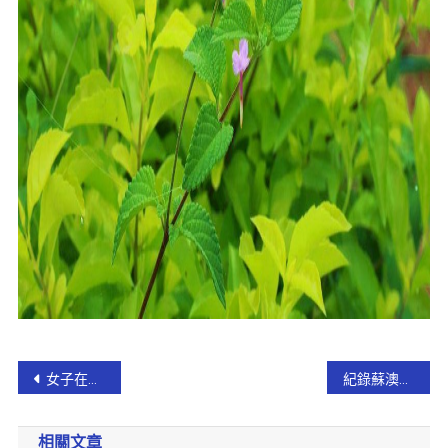
女子在圖書館遭偷拍 警方調閱百隻監視器逮到狼【影音新聞】
紀錄蘇澳之美 鎮公所舉辦人文薈萃山海之美攝影比賽
相關文章