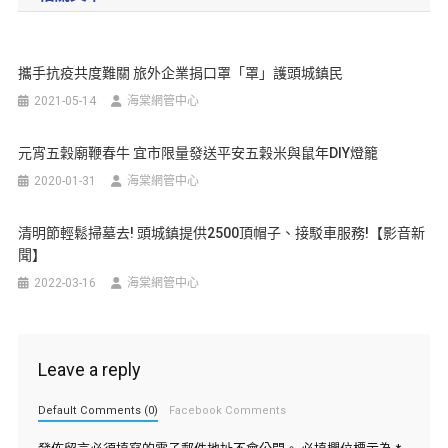
攜手抗疫共度難關 旅外企業捐口罩「罩」護頭城鎮民
2021-05-14
海棠網管中心
元宵五穀廟鞭春牛 宜市限量發送平安五穀米與鼠年DIY燈籠
2020-01-31
海棠網管中心
清明節輕鬆掃墓去! 頭城鎮提供2500頂帽子、接駁車服務!【影音新
聞】
2022-03-16
海棠網管中心
Leave a reply
Default Comments (0)
Facebook Comments