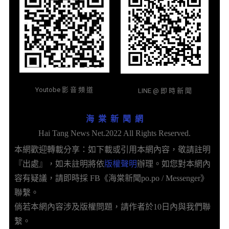
Youtobe 影 音 頻 道
LINE @ 即 時 新 聞
海 棠 新 聞 網
Hai Tang News Net.2022 All Rights Reserved.
本網歡迎轉載分享：如下載或引用本網內容，敬請註明
『出處』，如未註明將依
版權聲明
辦理。如您對本網內
容有疑議，請即時採 FB《海棠新聞po.po / Messenger》
聯繫。
倘若本網內容涉及版權問題，請作者於10日內與我們聯
繫。