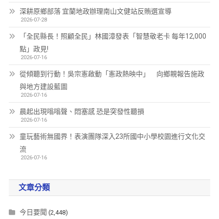
深耕原鄉部落 宜蘭地政辦理南山文健站反賄選宣導
2026-07-28
「全民縣長！照顧全民」林國漳發表「智慧敬老卡 每年12,000
點」政見!
2026-07-16
從傾聽到行動！吳宗憲啟動「憲政熱映中」 向鄉親報告施政
與地方建設藍圖
2026-07-16
晨起出現嗡嗡聲、悶塞感 恐是突發性聽損
2026-07-16
童玩藝術無國界！表演團隊深入23所國中小學校園進行文化交
流
2026-07-16
文章分類
今日要聞
(2,448)