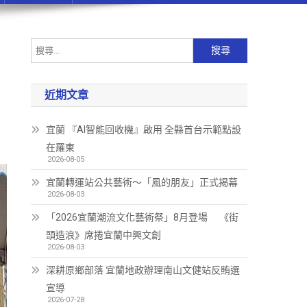
近期文章
宜蘭 『AI智能回收機』啟用 全縣首台示範點設
在羅東
2026-08-05
宜蘭轉運站公共藝術～「風的朋友」正式揭幕
2026-08-03
「2026宜蘭潮流文化藝術祭」8月登場 《街
頭造浪》席捲宜蘭中興文創
2026-08-03
深耕原鄉部落 宜蘭地政辦理南山文健站反賄選
宣導
2026-07-28