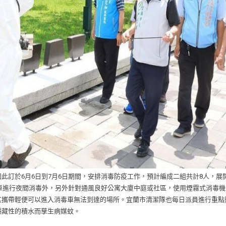
此訂於6月6日到7月6日期間，安排消毒防疫工作，預計編成二組共計8人，展
毒車進行夜間消毒外，另外針對通風良好公寓大廈中庭或社區，使用煙霧式消毒機
其攜帶輕便可以進入消毒車無法到達的場所。宜蘭市清潔隊也每日派員進行重點
隱藏性的積水而孳生病媒蚊。