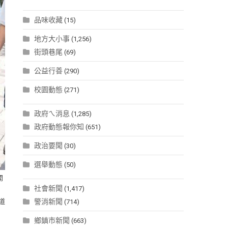
品味收藏
(15)
地方大小事
(1,256)
街頭巷尾
(69)
公益行善
(290)
校園動態
(271)
政府ㄟ消息
(1,285)
政府動態報你知
(651)
政治要聞
(30)
選舉動態
(50)
開
社會新聞
(1,417)
道
警消新聞
(714)
鄉鎮市新聞
(663)