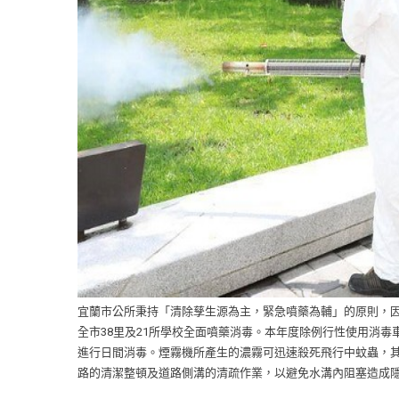
宜蘭市公所秉持「清除孳生源為主，緊急噴藥為輔」的原則，因
全市38里及21所學校全面噴藥消毒。本年度除例行性使用消
進行日間消毒。煙霧機所產生的濃霧可迅速殺死飛行中蚊蟲，
路的清潔整頓及道路側溝的清疏作業，以避免水溝內阻塞造成