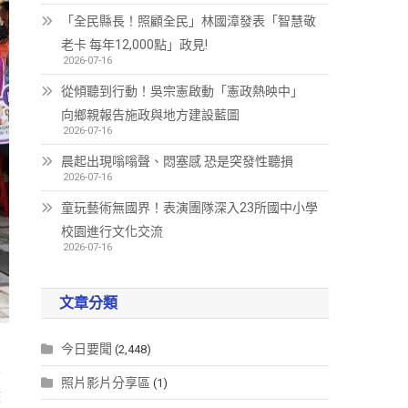
「全民縣長！照顧全民」林國漳發表「智慧敬
老卡 每年12,000點」政見!
2026-07-16
從傾聽到行動！吳宗憲啟動「憲政熱映中」
向鄉親報告施政與地方建設藍圖
2026-07-16
晨起出現嗡嗡聲、悶塞感 恐是突發性聽損
2026-07-16
童玩藝術無國界！表演團隊深入23所國中小學
校園進行文化交流
2026-07-16
文章分類
今日要聞
(2,448)
工
照片影片分享區
(1)
除