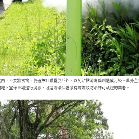
屋內，不要將食物、養殖魚缸曝露於戶外，以免沾黏消毒藥劑造成污染。此外全
樓地下室停車場進行消毒，可逕洽環保署領有病媒蚊防治許可執照的業者。