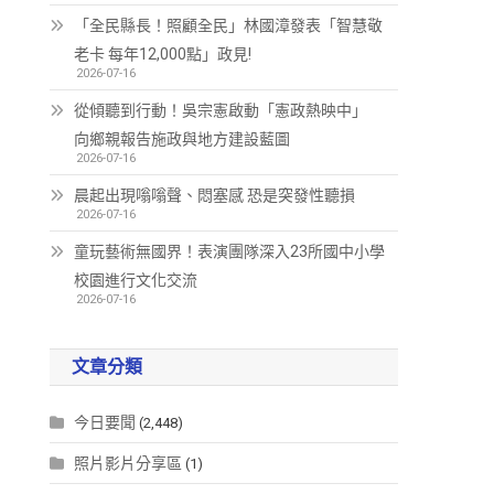
「全民縣長！照顧全民」林國漳發表「智慧敬
老卡 每年12,000點」政見!
2026-07-16
從傾聽到行動！吳宗憲啟動「憲政熱映中」
向鄉親報告施政與地方建設藍圖
2026-07-16
晨起出現嗡嗡聲、悶塞感 恐是突發性聽損
2026-07-16
童玩藝術無國界！表演團隊深入23所國中小學
校園進行文化交流
2026-07-16
文章分類
今日要聞
(2,448)
照片影片分享區
(1)