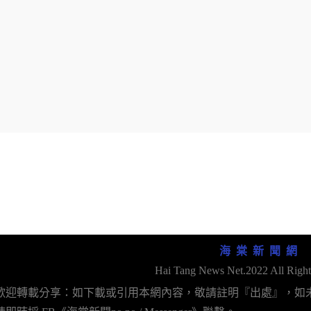
海 棠 新 聞 網
Hai Tang News Net.2022 All Right
歡迎轉載分享：如下載或引用本網內容，敬請註明『出處』，如