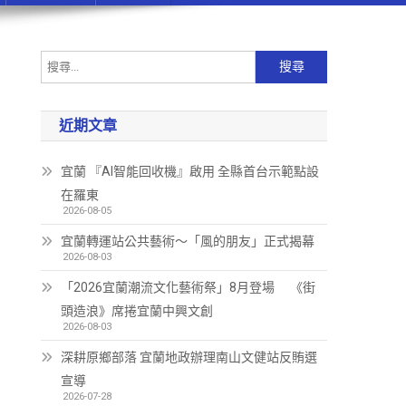
近期文章
宜蘭 『AI智能回收機』啟用 全縣首台示範點設
在羅東
2026-08-05
宜蘭轉運站公共藝術～「風的朋友」正式揭幕
2026-08-03
「2026宜蘭潮流文化藝術祭」8月登場 《街
頭造浪》席捲宜蘭中興文創
2026-08-03
深耕原鄉部落 宜蘭地政辦理南山文健站反賄選
宣導
2026-07-28