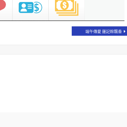
端午傳愛 蓮記粽飄香