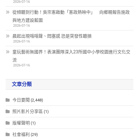
2026-07-16
從傾聽到行動！吳宗憲啟動「憲政熱映中」 向鄉親報告施政
與地方建設藍圖
2026-07-16
晨起出現嗡嗡聲、悶塞感 恐是突發性聽損
2026-07-16
童玩藝術無國界！表演團隊深入23所國中小學校園進行文化交
流
2026-07-16
文章分類
今日要聞
(2,448)
照片影片分享區
(1)
版權聲明
(1)
社會福利
(29)