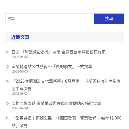
近期文章
宜蘭 『AI智能回收機』啟用 全縣首台示範點設在羅東
2026-08-05
宜蘭轉運站公共藝術～「風的朋友」正式揭幕
2026-08-03
「2026宜蘭潮流文化藝術祭」8月登場 《街頭造浪》席捲宜
蘭中興文創
2026-08-03
深耕原鄉部落 宜蘭地政辦理南山文健站反賄選宣導
2026-07-28
「全民縣長！照顧全民」林國漳發表「智慧敬老卡 每年12,000
點」政見!