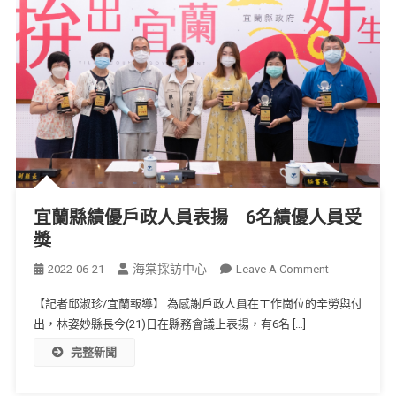
宜蘭縣績優戶政人員表揚 6名績優人員受
獎
海棠採訪中心
2022-06-21
Leave A Comment
【記者邱淑珍/宜蘭報導】 為感謝戶政人員在工作崗位的辛勞與付
出，林姿妙縣長今(21)日在縣務會議上表揚，有6名 […]
完整新聞