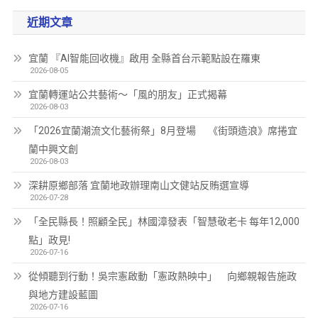
近期文章
宜蘭 『AI智能回收機』啟用 全縣首台示範點設在羅東
2026-08-05
宜蘭轉運站公共藝術～「風的朋友」正式揭幕
2026-08-03
「2026宜蘭潮流文化藝術祭」8月登場 《街頭造浪》席捲宜
蘭中興文創
2026-08-03
深耕原鄉部落 宜蘭地政辦理南山文健站反賄選宣導
2026-07-28
「全民縣長！照顧全民」林國漳發表「智慧敬老卡 每年12,000
點」政見!
2026-07-16
從傾聽到行動！吳宗憲啟動「憲政熱映中」 向鄉親報告施政
與地方建設藍圖
2026-07-16