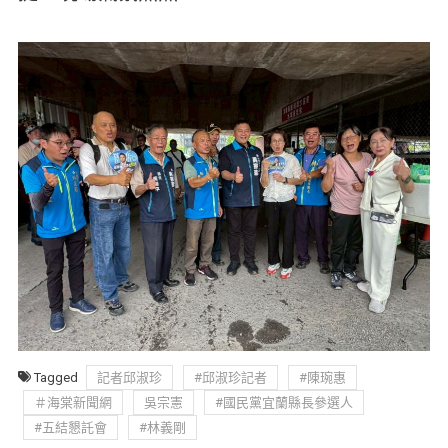
Tagged
記者邱淑珍
#邱淑珍記者
#陳琬惠
＃海棠新聞網
吳宗憲
#國民黨宜蘭縣長參選人
#五結懇託會
#林義剛