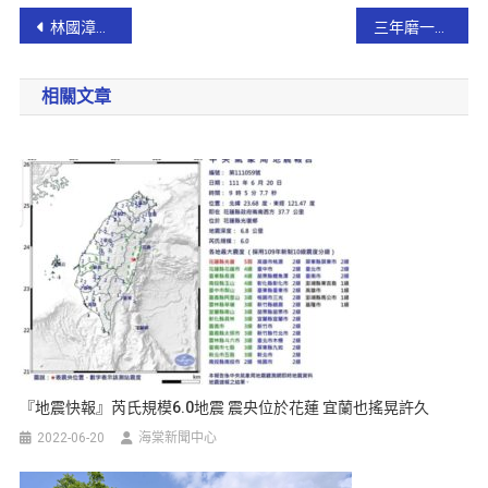
林國漳偕秘書長徐國勇至開基灶君廟參拜 並呼籲總預算盡速通過!
三年磨一劍 ! 蘭女呂妍旻奪「林燈國際遊學獎」 獲得二十萬元遊學獎學金
相關文章
『地震快報』芮氏規模6.0地震 震央位於花蓮 宜蘭也搖晃許久
2022-06-20
海棠新聞中心