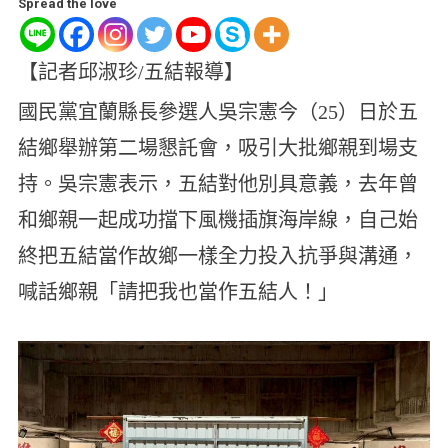
Spread the love
【記者邱淑珍/五結報導】
國民黨宜蘭縣長參選人吳宗憲今（25）日於五
結鄉舉辦第二場懇託會，吸引大批鄉親到場支
持。吳宗憲表示，五結對他別具意義，去年曾
和鄉親一起成功擋下風機插旗海岸線，自己始
終把五結當作故鄉一樣全力投入抗爭與溝通，
喊話鄉親「請把我也當作五結人！」