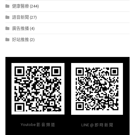
健康醫療
(244)
語音新聞
(27)
廣告推播
(4)
好站推推
(2)
Youtobe 影 音 頻 道
LINE @ 即 時 新 聞