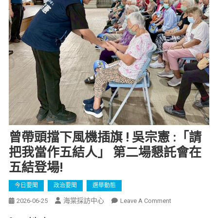
曾帶頭擋下風機插旗 ! 吳宗憲 :「請
把我當作五結人」 第二場懇託會在
五結登場!
今日要聞
政治要聞
選舉動態
海棠採訪中心
2026-06-25
Leave A Comment