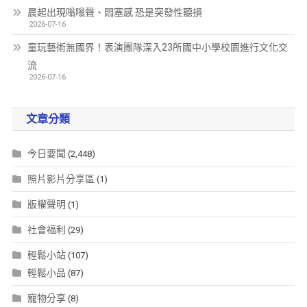
晨起出現嗡嗡聲、悶塞感 恐是突發性聽損
2026-07-16
童玩藝術無國界！表演團隊深入23所國中小學校園進行文化交
流
2026-07-16
文章分類
今日要聞
(2,448)
照片影片分享區
(1)
版權聲明
(1)
社會福利
(29)
輕鬆小站
(107)
輕鬆小品
(87)
寵物分享
(8)