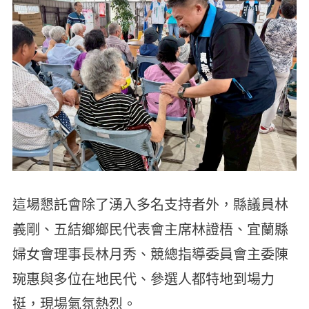
這場懇託會除了湧入多名支持者外，縣議員林
義剛、五結鄉鄉民代表會主席林證梧、宜蘭縣
婦女會理事長林月秀、競總指導委員會主委陳
琬惠與多位在地民代、參選人都特地到場力
挺，現場氣氛熱烈。