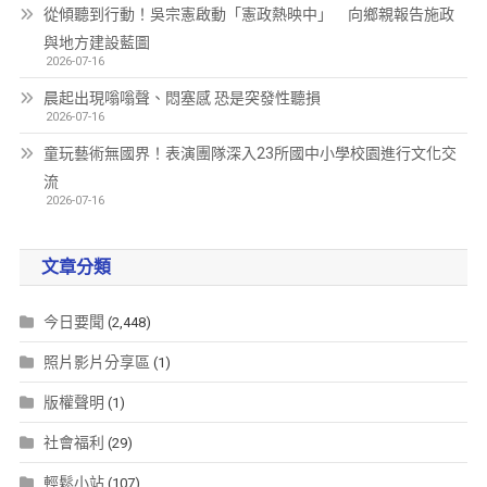
從傾聽到行動！吳宗憲啟動「憲政熱映中」 向鄉親報告施政
與地方建設藍圖
2026-07-16
晨起出現嗡嗡聲、悶塞感 恐是突發性聽損
2026-07-16
童玩藝術無國界！表演團隊深入23所國中小學校園進行文化交
流
2026-07-16
文章分類
今日要聞
(2,448)
照片影片分享區
(1)
版權聲明
(1)
社會福利
(29)
輕鬆小站
(107)