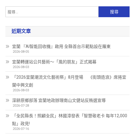
近期文章
宜蘭 『AI智能回收機』啟用 全縣首台示範點設在羅東
2026-08-05
宜蘭轉運站公共藝術～「風的朋友」正式揭幕
2026-08-03
「2026宜蘭潮流文化藝術祭」8月登場 《街頭造浪》席捲宜
蘭中興文創
2026-08-03
深耕原鄉部落 宜蘭地政辦理南山文健站反賄選宣導
2026-07-28
「全民縣長！照顧全民」林國漳發表「智慧敬老卡 每年12,000
點」政見!
2026-07-16