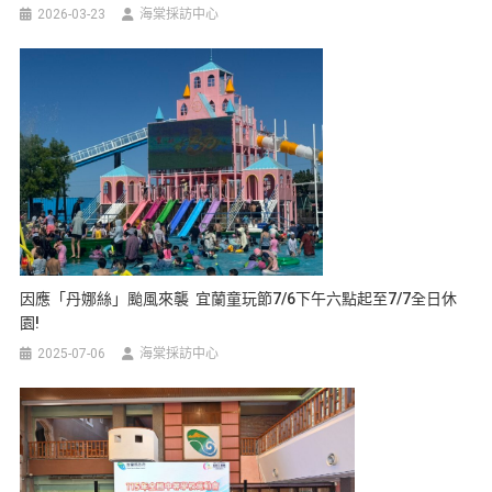
2026-03-23
海棠採訪中心
因應「丹娜絲」颱風來襲 宜蘭童玩節7/6下午六點起至7/7全日休
園!
2025-07-06
海棠採訪中心