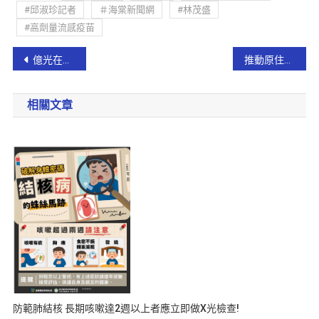
#邱淑珍記者
＃海棠新聞網
#林茂盛
#高劑量流感疫苗
億光在美國對Lumileds提起LED專利侵權訴訟
推動原住民族文化與綠色旅遊 蘭陽原潮 YiLAN TRAVEL STYLE 成果發表
相關文章
防範肺結核 長期咳嗽達2週以上者應立即做X光檢查!