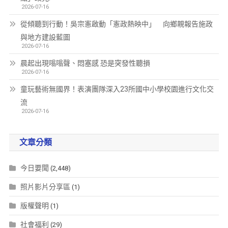
2026-07-16
從傾聽到行動！吳宗憲啟動「憲政熱映中」 向鄉親報告施政
與地方建設藍圖
2026-07-16
晨起出現嗡嗡聲、悶塞感 恐是突發性聽損
2026-07-16
童玩藝術無國界！表演團隊深入23所國中小學校園進行文化交
流
2026-07-16
文章分類
今日要聞
(2,448)
照片影片分享區
(1)
版權聲明
(1)
社會福利
(29)