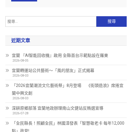
近期文章
宜蘭 『AI智能回收機』啟用 全縣首台示範點設在羅東
2026-08-05
宜蘭轉運站公共藝術～「風的朋友」正式揭幕
2026-08-03
「2026宜蘭潮流文化藝術祭」8月登場 《街頭造浪》席捲宜
蘭中興文創
2026-08-03
深耕原鄉部落 宜蘭地政辦理南山文健站反賄選宣導
2026-07-28
「全民縣長！照顧全民」林國漳發表「智慧敬老卡 每年12,000
點」政見!