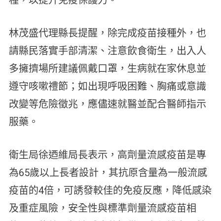
種，以提升免疫保護力。
林茂盛代理縣長提醒，除完成疫苗接種外，也
請縣民落實手部清潔、注意飲食衛生，出入人
多擁擠場所建議佩戴口罩，生病就在家休息並
遵守咳嗽禮節；如出現呼吸困難、胸痛或意識
改變等危險徵兆，應儘速就醫並配合醫師指示
服藥。
衛生局徐迺維局長表示，高劑量流感疫苗是專
為65歲以上長者設計，其抗原含量為一般流感
疫苗的4倍，可誘發較佳的免疫反應，降低感染
及重症風險，安全性與標準劑量流感疫苗相