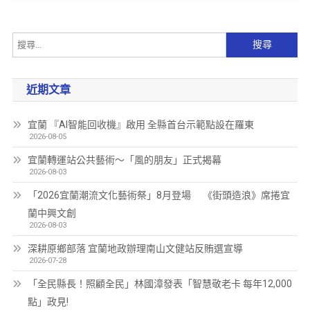
近期文章
宜蘭 『AI智能回收機』啟用 全縣首台示範點設在羅東
2026-08-05
宜蘭轉運站公共藝術～「風的朋友」正式揭幕
2026-08-03
「2026宜蘭潮流文化藝術祭」8月登場 《街頭造浪》席捲宜
蘭中興文創
2026-08-03
深耕原鄉部落 宜蘭地政辦理南山文健站反賄選宣導
2026-07-28
「全民縣長！照顧全民」林國漳發表「智慧敬老卡 每年12,000
點」政見!