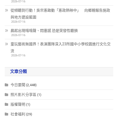
2026-07-16
從傾聽到行動！吳宗憲啟動「憲政熱映中」 向鄉親報告施政
與地方建設藍圖
2026-07-16
晨起出現嗡嗡聲、悶塞感 恐是突發性聽損
2026-07-16
童玩藝術無國界！表演團隊深入23所國中小學校園進行文化交
流
2026-07-16
文章分類
今日要聞
(2,448)
照片影片分享區
(1)
版權聲明
(1)
社會福利
(29)